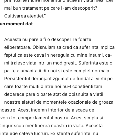
prin foarte multe momente dificile in viata mea. Cel
mai bun tratament pe care l-am descoperit?
Cultivarea atentiei.”
a un moment dat
Aceasta nu pare a fi o descoperire foarte
eliberatoare. Obisnuiam sa cred ca suferinta implica
faptul ca este ceva in neregula cu mine insumi, ca-
mi traiesc viata intr-un mod gresit. Suferinta este o
parte a umanitatii din noi si este complet normala.
Persistentul deranjant zgomot de fundal al vietii pe
care foarte multi dintre noi nu-l constientizam
deoarece pare o parte atat de obisnuita a vietii
noastre alaturi de momentele ocazionale de groaza
noastre. Acest indemn interior de a scapa de
ern tot comportamentul nostru. Acest simplu si
ingur scop mentinerea noastra in viata. Aceasta
ntelege cateva lucruri. Existenta suferintei nu