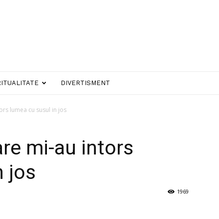
RITUALITATE
DIVERTISMENT
ors lumea cu susul in jos
re mi-au intors
n jos
1969