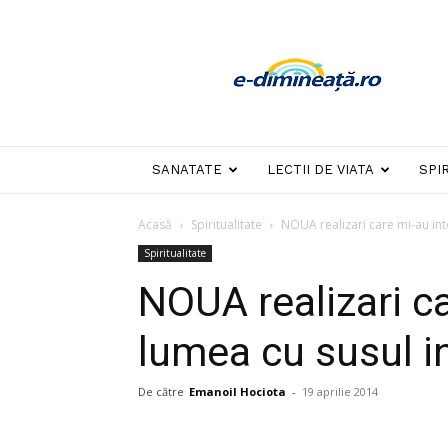
E-
dimineata
SANATATE
LECTII DE VIATA
SPI
Acasă
Spiritualitate
NOUA realizari care mi-au int
Spiritualitate
NOUA realizari ca
lumea cu susul i
De către
Emanoil Hociota
-
19 aprilie 2014