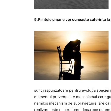
5. Fiintele umane vor cunoaste suferinta l
sunt raspunzatoare pentru evolutia speciei 
momentul prezent este mecanismul care guv
nemilos mecanism de supravietuire are ca s
realizare este eliberatoare deoarece putem i