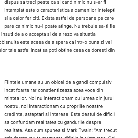
dispus sa treci peste ca si cand nimic nu s-ar fi
intamplat este o caracteristica a oamenilor intelepti
si a celor fericiti. Exista astfel de persoane pe care
pare ca nimic nu-i poate atinge. Nu trebuie sa-ti fie
 insuti de a o accepta si de a rezolva situatia
obisnuita este aceea de a spera ca intr-o buna zi vei
r tale astfel incat sa poti obtine ceea ce doresti din
Fiintele umane au un obicei de a gandi compulsiv
incat foarte rar constientizeaza acea voce din
mintea lor. Noi nu interactionam cu lumea din jurul
nostru, noi interactionam cu propriile noastre
credinte, asteptari si interese. Este destul de dificil
sa confundam realitatea cu gandurile despre
realitate. Asa cum spunea si Mark Twain: “Am trecut