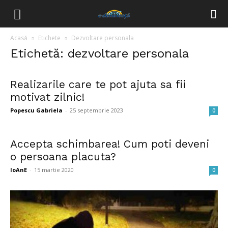
Acasă
Etichete
Dezvoltare personala
Etichetă: dezvoltare personala
Realizarile care te pot ajuta sa fii
motivat zilnic!
Popescu Gabriela
-
25 septembrie 2023
0
Accepta schimbarea! Cum poti deveni
o persoana placuta?
IoAnE
-
15 martie 2020
0