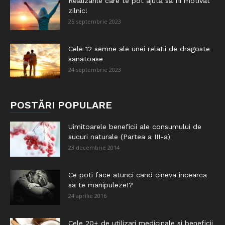
Realizarile care te pot ajuta sa fii motivat
zilnic!
25 septembrie 2023
Cele 12 semne ale unei relatii de dragoste
sanatoase
24 septembrie 2023
POSTĂRI POPULARE
Uimitoarele beneficii ale consumului de
sucuri naturale (Partea a III-a)
23 decembrie 2014
Ce poti face atunci cand cineva incearca
sa te manipuleze!?
24 aprilie 2016
Cele 20+ de utilizari medicinale si beneficii