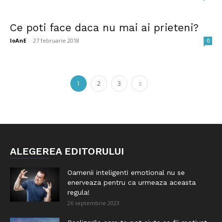
Ce poti face daca nu mai ai prieteni?
IoAnE
-
27 februarie 2018
0
1
2
3
ALEGEREA EDITORULUI
Oamenii inteligenti emotional nu se
enerveaza pentru ca urmeaza aceasta
regula!
26 septembrie 2023