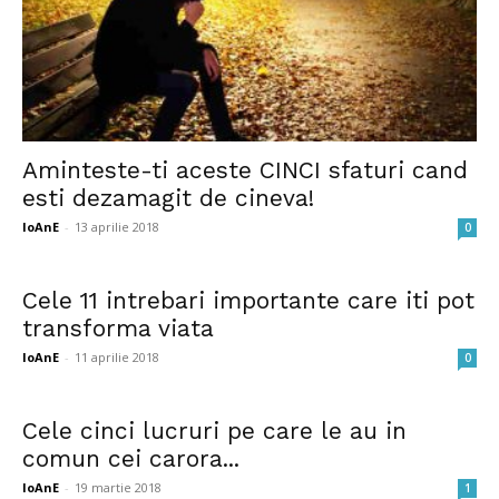
Aminteste-ti aceste CINCI sfaturi cand
esti dezamagit de cineva!
IoAnE
-
13 aprilie 2018
0
Cele 11 intrebari importante care iti pot
transforma viata
IoAnE
-
11 aprilie 2018
0
Cele cinci lucruri pe care le au in
comun cei carora...
IoAnE
-
19 martie 2018
1