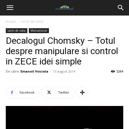
Acasă
Lectii de viata
Lectii de viata
Motivational
Decalogul Chomsky – Totul
despre manipulare si control
in ZECE idei simple
De către
Emanoil Hociota
-
13 august 2014
5284
Facebook
Twitter