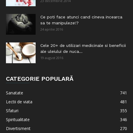
23 decembrie 2014
Ce poti face atunci cand cineva incearca
sa te manipuleze!?
24 aprilie 2016
Cele 20+ de utilizari medicinale si beneficii
ale uleiului de nuca...
19 august 2016
CATEGORIE POPULARĂ
Sanatate
741
Lectii de viata
481
Sfaturi
355
Spiritualitate
346
Divertisment
270