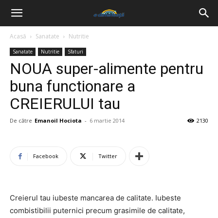
Acasă
Sanatate
Nutritie
Sanatate
Nutritie
Sfaturi
NOUA super-alimente pentru
buna functionare a
CREIERULUI tau
De către
Emanoil Hociota
-
6 martie 2014
2130
Facebook
Twitter
Creierul tau iubeste mancarea de calitate. Iubeste
combistibilii puternici precum grasimile de calitate,