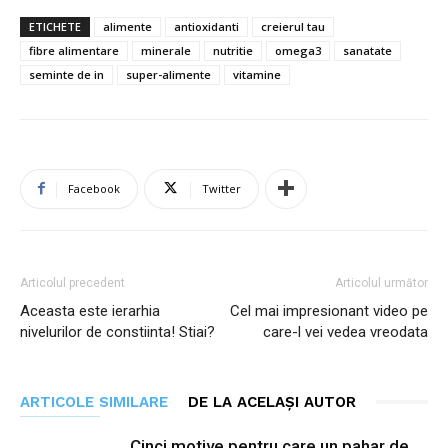
ETICHETE
alimente
antioxidanti
creierul tau
fibre alimentare
minerale
nutritie
omega3
sanatate
seminte de in
super-alimente
vitamine
Facebook
Twitter
Articolul precedent
Articolul următor
Aceasta este ierarhia
Cel mai impresionant video pe
nivelurilor de constiinta! Stiai?
care-l vei vedea vreodata
ARTICOLE SIMILARE
DE LA ACELAȘI AUTOR
Cinci motive pentru care un pahar de