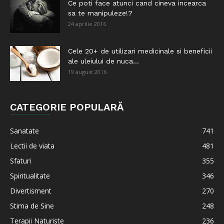
Ce poti face atunci cand cineva incearca
sa te manipuleze!?
24 aprilie 2016
Cele 20+ de utilizari medicinale si beneficii
ale uleiului de nuca...
19 august 2016
CATEGORIE POPULARĂ
Sanatate
741
Lectii de viata
481
Sfaturi
355
Spiritualitate
346
Divertisment
270
Stima de Sine
248
Terapii Naturiste
236