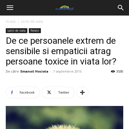
Acasă
Lectii de viata
Lectii de viata
Relatii
De ce persoanele extrem de
sensibile si empaticii atrag
persoane toxice in viata lor?
De către
Emanoil Hociota
-
7 septembrie 2015
3530
Facebook
Twitter