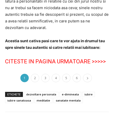
latura a personalitatii in relatiile cu cei din jurul nostru si
nu ar trebui sa facem niciodata asa ceva; sinele nostru
autentic trebuie sa fie descoperit si prezent, cu scopul de
a avea relatii semnificative, in care putem sa ne
dezvoltam cu adevarat.
Acestia sunt cativa pasi care te vor ajuta in drumul tau
spre sinele tau autentic si catre relatii mai iubitoare:
CITESTE IN PAGINA URMATOARE >>>>>
1
2
3
4
5
6
ETICHETE
dezvoltare personala
e-dimineata
iubire
iubire sanatoasa
meditatie
sanatate mentala