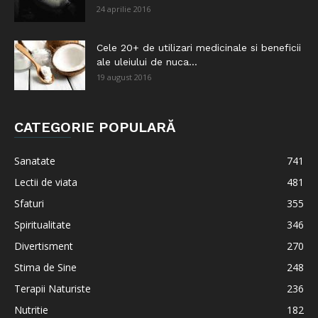
24 aprilie 2016
Cele 20+ de utilizari medicinale si beneficii
ale uleiului de nuca...
19 august 2016
CATEGORIE POPULARĂ
Sanatate
741
Lectii de viata
481
Sfaturi
355
Spiritualitate
346
Divertisment
270
Stima de Sine
248
Terapii Naturiste
236
Nutritie
182