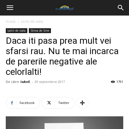
Acasă
Lectii de viata
Lectii de viata
Stima de Sine
Daca iti pasa prea mult vei
sfarsi rau. Nu te mai incarca
de parerile negative ale
celorlalti!
De către
IoAnE
-
29 septembrie 2017
1791
Facebook
Twitter