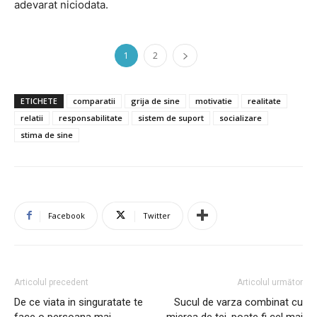
adevarat niciodata.
1
2
ETICHETE
comparatii
grija de sine
motivatie
realitate
relatii
responsabilitate
sistem de suport
socializare
stima de sine
Facebook
Twitter
Articolul precedent
Articolul următor
De ce viata in singuratate te
Sucul de varza combinat cu
face o persoana mai
mierea de tei, poate fi cel mai