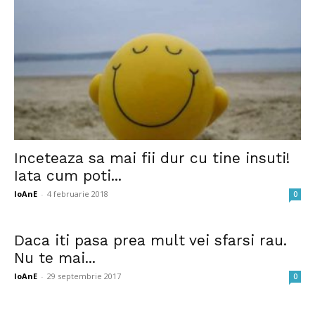
Inceteaza sa mai fii dur cu tine insuti!
Iata cum poti...
IoAnE
-
4 februarie 2018
0
Daca iti pasa prea mult vei sfarsi rau.
Nu te mai...
IoAnE
-
29 septembrie 2017
0