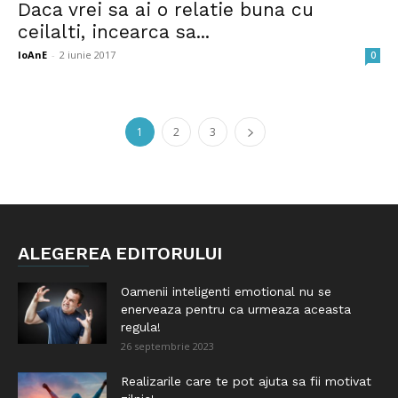
Daca vrei sa ai o relatie buna cu
ceilalti, incearca sa...
IoAnE
-
2 iunie 2017
0
1
2
3
ALEGEREA EDITORULUI
Oamenii inteligenti emotional nu se
enerveaza pentru ca urmeaza aceasta
regula!
26 septembrie 2023
Realizarile care te pot ajuta sa fii motivat