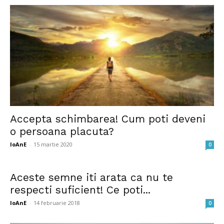
Accepta schimbarea! Cum poti deveni
o persoana placuta?
IoAnE
-
15 martie 2020
0
Aceste semne iti arata ca nu te
respecti suficient! Ce poti...
IoAnE
-
14 februarie 2018
0