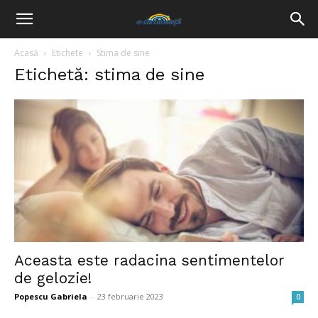
Acasă
Etichete
Stima de sine
Etichetă: stima de sine
Aceasta este radacina sentimentelor
de gelozie!
Popescu Gabriela
-
23 februarie 2023
0