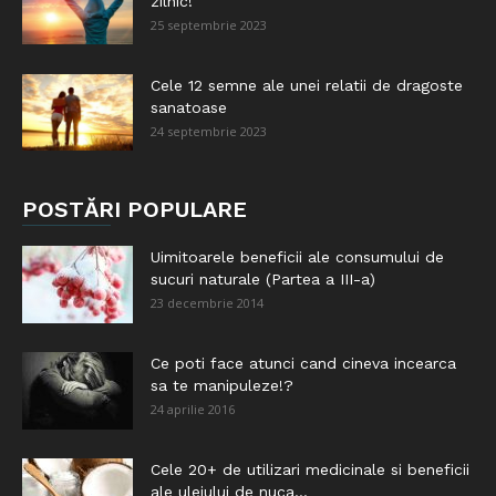
zilnic!
25 septembrie 2023
Cele 12 semne ale unei relatii de dragoste
sanatoase
24 septembrie 2023
POSTĂRI POPULARE
Uimitoarele beneficii ale consumului de
sucuri naturale (Partea a III-a)
23 decembrie 2014
Ce poti face atunci cand cineva incearca
sa te manipuleze!?
24 aprilie 2016
Cele 20+ de utilizari medicinale si beneficii
ale uleiului de nuca...