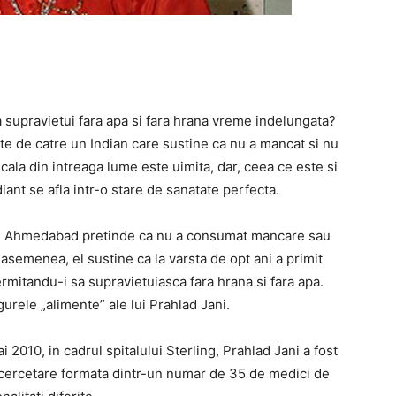
supravietui fara apa si fara hrana vreme indelungata?
e de catre un Indian care sustine ca nu a mancat si nu
la din intreaga lume este uimita, dar, ceea ce este si
iant se afla intr-o stare de sanatate perfecta.
dian Ahmedabad pretinde ca nu a consumat mancare sau
e asemenea, el sustine ca la varsta de opt ani a primit
rmitandu-i sa supravietuiasca fara hrana si fara apa.
gurele „alimente” ale lui Prahlad Jani.
i 2010, in cadrul spitalului Sterling, Prahlad Jani a fost
 cercetare formata dintr-un numar de 35 de medici de