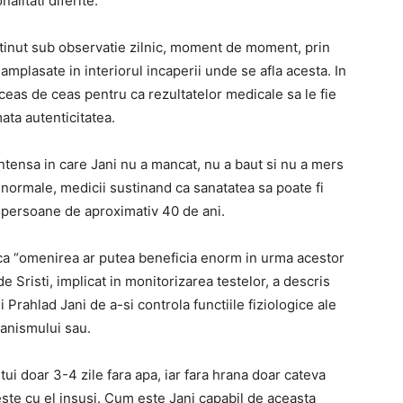
nalitati diferite.
t tinut sub observatie zilnic, moment de moment, prin
mplasate in interiorul incaperii unde se afla acesta. In
t ceas de ceas pentru ca rezultatelor medicale sa le fie
ata autenticitatea.
tensa in care Jani nu a mancat, nu a baut si nu a mers
st normale, medicii sustinand ca sanatatea sa poate fi
 persoane de aproximativ 40 de ani.
ca “omenirea ar putea beneficia enorm in urma acestor
e Sristi, implicat in monitorizarea testelor, a descris
i Prahlad Jani de a-si controla functiile fiziologice ale
anismului sau.
ui doar 3-4 zile fara apa, iar fara hrana doar cateva
ste cu el insusi. Cum este Jani capabil de aceasta