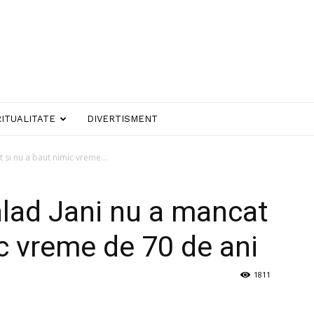
RITUALITATE
DIVERTISMENT
 si nu a baut nimic vreme...
lad Jani nu a mancat
ic vreme de 70 de ani
1811