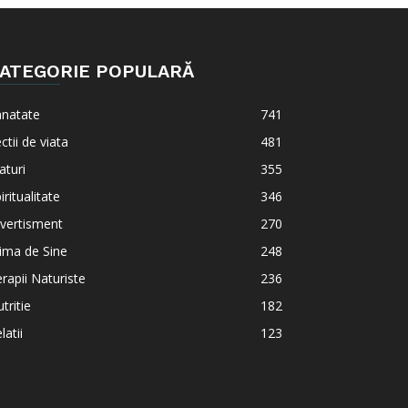
ATEGORIE POPULARĂ
anatate
741
ctii de viata
481
aturi
355
iritualitate
346
vertisment
270
ima de Sine
248
rapii Naturiste
236
tritie
182
latii
123