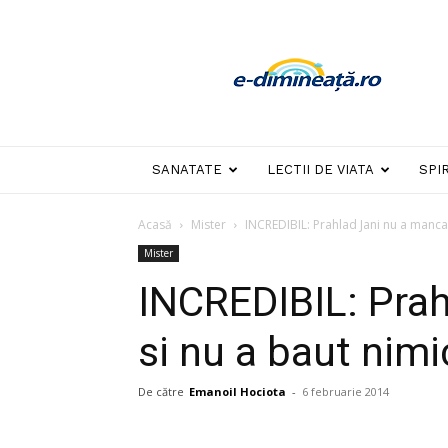
E-
dimineata
SANATATE
LECTII DE VIATA
SPI
Acasă
Mister
INCREDIBIL: Prahlad Jani nu a mancat
Mister
INCREDIBIL: Prah
si nu a baut nim
De către
Emanoil Hociota
-
6 februarie 2014