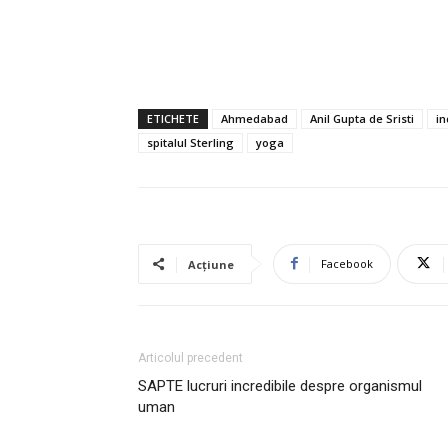
ETICHETE
Ahmedabad
Anil Gupta de Sristi
in
spitalul Sterling
yoga
Facebook
Acțiune
Articolul precedent
SAPTE lucruri incredibile despre organismul
uman