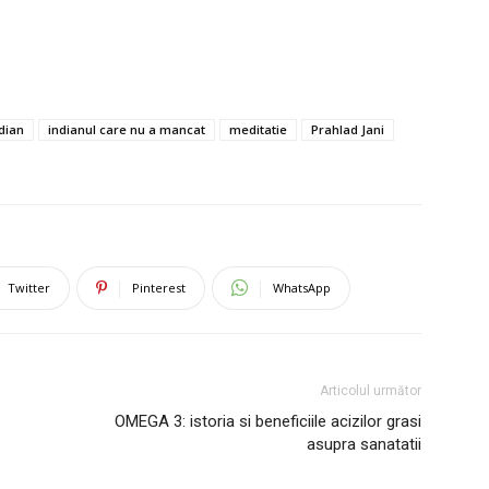
dian
indianul care nu a mancat
meditatie
Prahlad Jani
Twitter
Pinterest
WhatsApp
Articolul următor
OMEGA 3: istoria si beneficiile acizilor grasi
asupra sanatatii