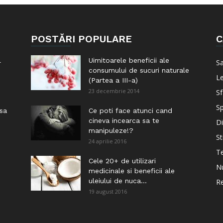
POSTĂRI POPULARE
C
l
Uimitoarele beneficii ale
S
consumului de sucuri naturale
Le
(Partea a III-a)
23 decembrie 2014
Sf
Sp
 sa
Ce poti face atunci cand
cineva incearca sa te
Di
manipuleze!?
St
24 aprilie 2016
Te
i
Cele 20+ de utilizari
Nu
medicinale si beneficii ale
uleiului de nuca...
Re
19 august 2016