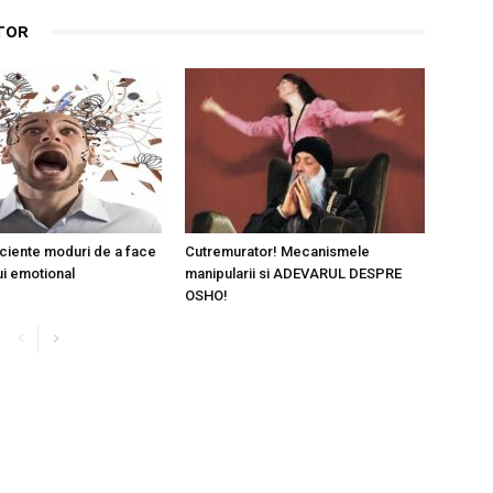
TOR
iciente moduri de a face
Cutremurator! Mecanismele
ui emotional
manipularii si ADEVARUL DESPRE
OSHO!