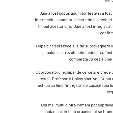
natio
Jani a fost supus anumitor teste si a fos
intermediul anumitor camere de luat vederi a
timpul acestor zile, Jani a fost inregistra
confirm
Dupa cincisprezece zile de supraveghere in
la toaleta, iar rezultatele testelor au fo
comparata cu cea a unei
Coordonatorul echipei de cercetare crede 
teste”. Profesorul Universitar Anil Gupta d
echipa ca fiind “intrigata” de capacitatea lu
org
Cei mai multi dintre oameni pot supraviet
saptamani, in timp organismul se hrane