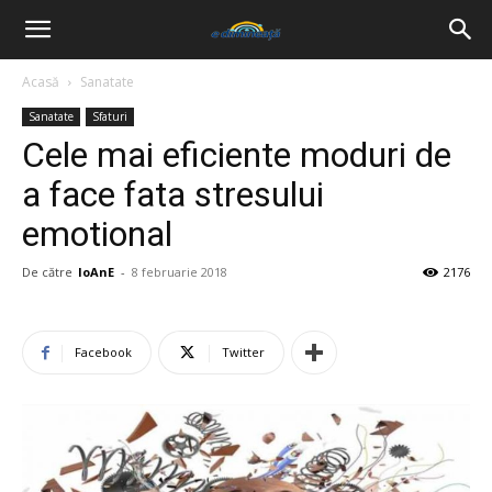
Acasă
Sanatate
Sanatate
Sfaturi
Cele mai eficiente moduri de
a face fata stresului
emotional
De către
IoAnE
-
8 februarie 2018
2176
Facebook
Twitter