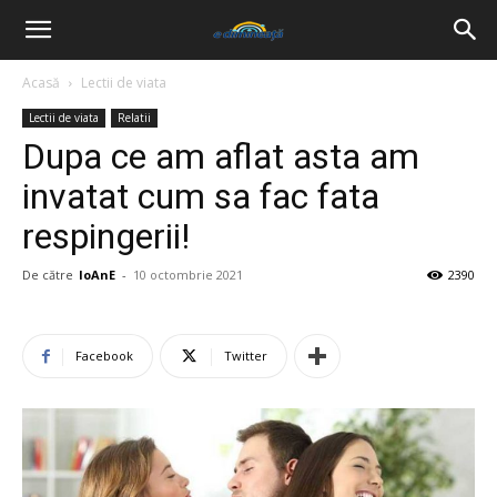
Acasă
Lectii de viata
Lectii de viata
Relatii
Dupa ce am aflat asta am
invatat cum sa fac fata
respingerii!
De către
IoAnE
-
10 octombrie 2021
2390
Facebook
Twitter