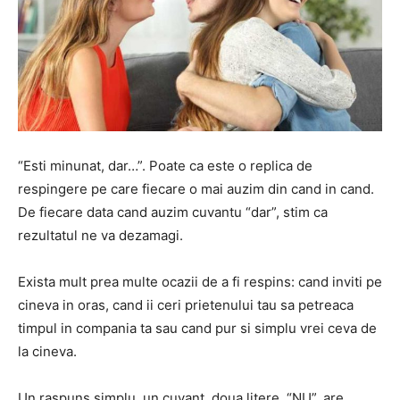
“Esti minunat, dar…”. Poate ca este o replica de
respingere pe care fiecare o mai auzim din cand in cand.
De fiecare data cand auzim cuvantu “dar”, stim ca
rezultatul ne va dezamagi.
Exista mult prea multe ocazii de a fi respins: cand inviti pe
cineva in oras, cand ii ceri prietenului tau sa petreaca
timpul in compania ta sau cand pur si simplu vrei ceva de
la cineva.
Un raspuns simplu, un cuvant, doua litere, “NU”, are