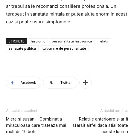
ar trebui sa le recomanzi consiliere profesionala. Un
terapeut in sanatate mintala ar putea ajuta enorm in acest
caz si poate usura simptomele.
ETICHETE
histronic
personalitate histrionica
relatii
sanatate psihica
tulburare de personalitate
Facebook
Twitter
Articolul precedent
Articolul următor
Miere si susan – Combinatia
Relatiile anterioare s-ar fi
miraculoasa care trateaza mai
sfarsit altfel daca stiai toate
mult de 10 boli
aceste lucruri