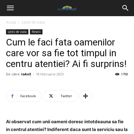
Acasă
Lectii de viata
Lectii de viata
Relatii
Cum le faci fata oamenilor
care vor sa fie tot timpul in
centru atentiei? Ai fi surprins!
De către
IoAnE
-
18 februarie 2023
1798
Facebook
Twitter
Ai observat cum unii oameni doresc intotdeauna sa fie
in centrul atentiei? Indiferent daca sunt la serviciu sau la