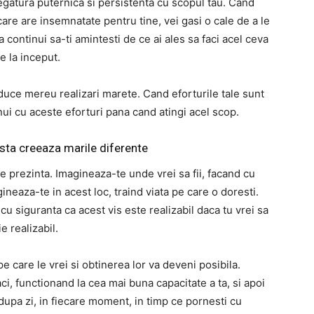
egatura puternica si persistenta cu scopul tau. Cand
 care are insemnatate pentru tine, vei gasi o cale de a le
a continui sa-ti amintesti de ce ai ales sa faci acel ceva
e la inceput.
 aduce mereu realizari marete. Cand eforturile tale sunt
nui cu aceste eforturi pana cand atingi acel scop.
ista creeaza marile diferente
se prezinta. Imagineaza-te unde vrei sa fii, facand cu
ineaza-te in acest loc, traind viata pe care o doresti.
i cu siguranta ca acest vis este realizabil daca tu vrei sa
ie realizabil.
pe care le vrei si obtinerea lor va deveni posibila.
i, functionand la cea mai buna capacitate a ta, si apoi
dupa zi, in fiecare moment, in timp ce pornesti cu