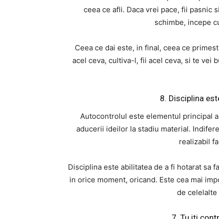
ceea ce afli. Daca vrei pace, fii pasnic 
schimbe, incepe cu 
Ceea ce dai este, in final, ceea ce primesti
acel ceva, cultiva-l, fii acel ceva, si te ve
8. Disciplina est
Autocontrolul este elementul principal al 
aducerii ideilor la stadiu material. Indifer
realizabil f
Disciplina este abilitatea de a fi hotarat sa f
in orice moment, oricand. Este cea mai impor
de celelalte
7. Tu iti cont