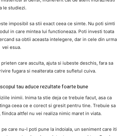
a le studiezi.
este imposibil sa stii exact ceea ce simte. Nu poti simti
modul in care mintea lui functioneaza. Poti investi toata
ncercand sa obtii aceasta intelegere, dar in cele din urma
vei esua.
 prieten care asculta, ajuta si iubeste deschis, fara sa
ivire fugara si nealterata catre sufletul cuiva.
 scopul tau aduce rezultate foarte bune
iile inimii. Inima ta stie deja ce trebuie facut, asa ca
tinga ceea ce e corect si gresit pentru tine. Trebuie sa
 fiindca altfel nu vei realiza nimic maret in viata.
 pe care nu-l poti pune la indoiala, un seniment care iti