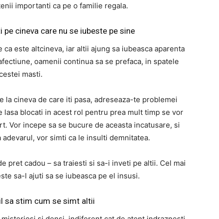
tenii importanti ca pe o familie regala.
ti pe cineva care nu se iubeste pe sine
ca este altcineva, iar altii ajung sa iubeasca aparenta
afectiune, oamenii continua sa se prefaca, in spatele
cestei masti.
e la cineva de care iti pasa, adreseaza-te problemei
e lasa blocati in acest rol pentru prea mult timp se vor
rt. Vor incepe sa se bucure de aceasta incatusare, si
a adevarul, vor simti ca le insulti demnitatea.
pret cadou – sa traiesti si sa-i inveti pe altii. Cel mai
te sa-l ajuti sa se iubeasca pe el insusi.
l sa stim cum se simt altii
 misteriosi si densi, indiferent cat de atent indraznesti