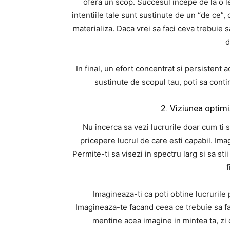
ofera un scop. Succesul incepe de la o l
intentiile tale sunt sustinute de un “de ce”,
materializa. Daca vrei sa faci ceva trebuie s
d
In final, un efort concentrat si persistent
sustinute de scopul tau, poti sa conti
2. Viziunea optim
Nu incerca sa vezi lucrurile doar cum ti 
pricepere lucrul de care esti capabil. Imag
Permite-ti sa visezi in spectru larg si sa sti
f
Imagineaza-ti ca poti obtine lucrurile 
Imagineaza-te facand ceea ce trebuie sa fac
mentine acea imagine in mintea ta, zi 