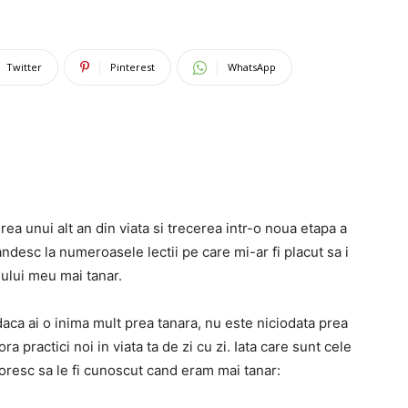
Twitter
Pinterest
WhatsApp
ea unui alt an din viata si trecerea intr-o noua etapa a
desc la numeroasele lectii pe care mi-ar fi placut sa i
eului meu mai tanar.
aca ai o inima mult prea tanara, nu este niciodata prea
 practici noi in viata ta de zi cu zi. Iata care sunt cele
doresc sa le fi cunoscut cand eram mai tanar: