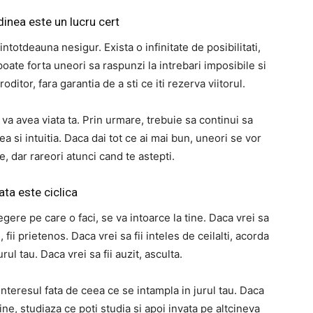
dinea este un lucru cert
ntotdeauna nesigur. Exista o infinitate de posibilitati,
poate forta uneori sa raspunzi la intrebari imposibile si
oditor, fara garantia de a sti ce iti rezerva viitorul.
a avea viata ta. Prin urmare, trebuie sa continui sa
ea si intuitia. Daca dai tot ce ai mai bun, uneori se vor
e, dar rareori atunci cand te astepti.
ata este ciclica
egere pe care o faci, se va intoarce la tine. Daca vrei sa
, fii prietenos. Daca vrei sa fii inteles de ceilalti, acorda
rul tau. Daca vrei sa fii auzit, asculta.
 interesul fata de ceea ce se intampla in jurul tau. Daca
dine, studiaza ce poti studia si apoi invata pe altcineva