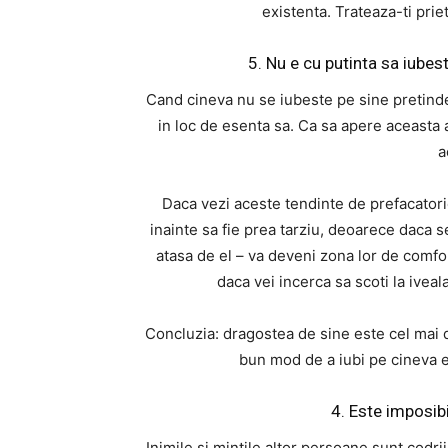
existenta. Trateaza-ti prie
5. Nu e cu putinta sa iubes
Cand cineva nu se iubeste pe sine pretinde 
in loc de esenta sa. Ca sa apere aceasta 
a
Daca vezi aceste tendinte de prefacatori
inainte sa fie prea tarziu, deoarece daca s
atasa de el – va deveni zona lor de comfo
daca vei incerca sa scoti la iveal
Concluzia: dragostea de sine este cel mai de 
bun mod de a iubi pe cineva es
4. Este imposibi
Inimile si mintile altor persoane sunt codrii