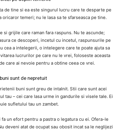
a de tine si ea este singurul lucru care te desparte pe
a oricaror temeri; nu le lasa sa te sfarseasca pe tine.
e si grijile care raman fara raspuns. Nu te ascunde;
sura ce descoperi, incetul cu incetul, raspunsurile pe
cu cea a intelegerii, o intelegere care te poate ajuta sa
evitarea lucrurilor pe care nu le vrei, foloseste aceasta
de care ai nevoie pentru a obtine ceea ce vrei.
 buni sunt de nepretuit
rietenii buni sunt greu de intalnit. Stii care sunt acei
l tau – cei care lasa urme in gandurile si visele tale. Ei
uie sufletului tau un zambet.
i fa un efort pentru a pastra o legatura cu ei. Ofera-le
 Nu deveni atat de ocupat sau obosit incat sa le neglijezi