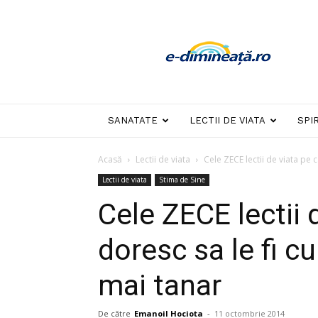
E-
dimineata
SANATATE
LECTII DE VIATA
SPI
Acasă
Lectii de viata
Cele ZECE lectii de viata pe ca
Lectii de viata
Stima de Sine
Cele ZECE lectii 
doresc sa le fi 
mai tanar
De către
Emanoil Hociota
-
11 octombrie 2014