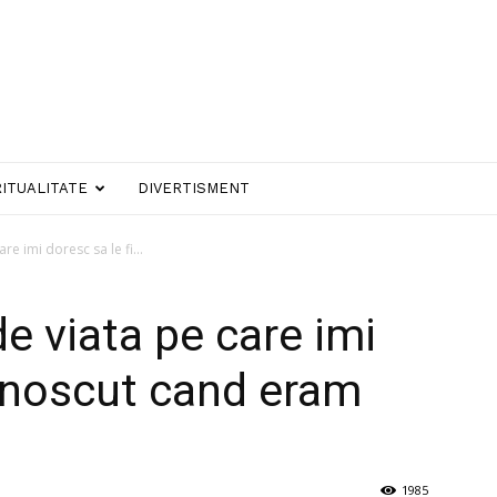
RITUALITATE
DIVERTISMENT
re imi doresc sa le fi...
de viata pe care imi
cunoscut cand eram
1985