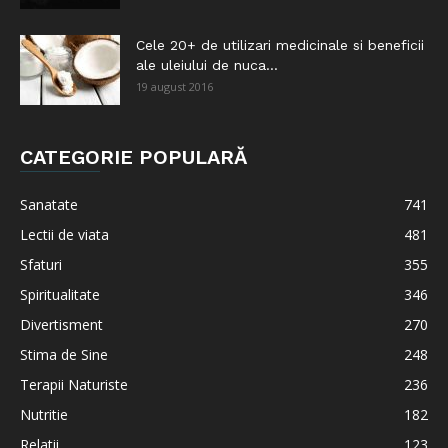
Cele 20+ de utilizari medicinale si beneficii
ale uleiului de nuca...
19 august 2016
CATEGORIE POPULARĂ
Sanatate
741
Lectii de viata
481
Sfaturi
355
Spiritualitate
346
Divertisment
270
Stima de Sine
248
Terapii Naturiste
236
Nutritie
182
Relatii
123