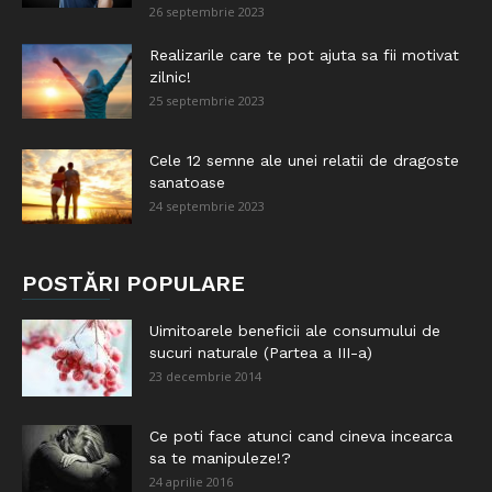
26 septembrie 2023
Realizarile care te pot ajuta sa fii motivat
zilnic!
25 septembrie 2023
Cele 12 semne ale unei relatii de dragoste
sanatoase
24 septembrie 2023
POSTĂRI POPULARE
Uimitoarele beneficii ale consumului de
sucuri naturale (Partea a III-a)
23 decembrie 2014
Ce poti face atunci cand cineva incearca
sa te manipuleze!?
24 aprilie 2016