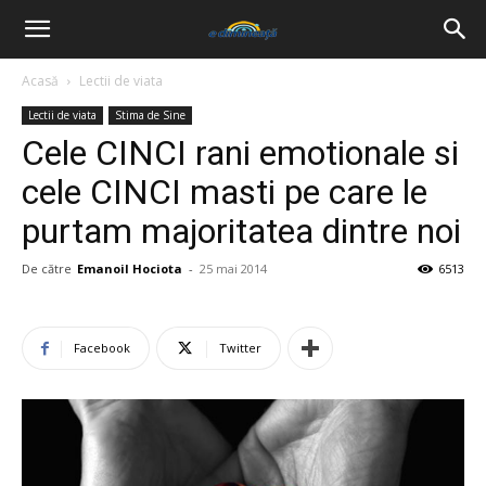
Acasă
Lectii de viata
Lectii de viata
Stima de Sine
Cele CINCI rani emotionale si
cele CINCI masti pe care le
purtam majoritatea dintre noi
De către
Emanoil Hociota
-
25 mai 2014
6513
Facebook
Twitter