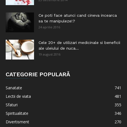
Ce poti face atunci cand cineva incearca
sa te manipuleze!?
24 aprilie 2016
Cele 20+ de utilizari medicinale si beneficii
ale uleiului de nuca...
19 august 2016
CATEGORIE POPULARĂ
Sanatate
741
Lectii de viata
481
Sfaturi
355
Spiritualitate
346
Divertisment
270