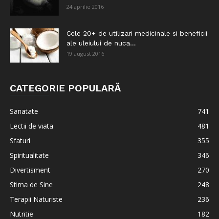
24 aprilie 2016
Cele 20+ de utilizari medicinale si beneficii
ale uleiului de nuca...
19 august 2016
CATEGORIE POPULARĂ
Sanatate
741
Lectii de viata
481
Sfaturi
355
Spiritualitate
346
Divertisment
270
Stima de Sine
248
Terapii Naturiste
236
Nutritie
182