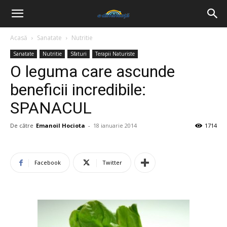
Acasă
Sanatate
Nutritie
Sanatate
Nutritie
Sfaturi
Terapii Naturiste
O leguma care ascunde
beneficii incredibile:
SPANACUL
De către
Emanoil Hociota
-
18 ianuarie 2014
1714
Facebook
Twitter