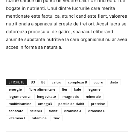
foarte sarace din punct de vedere caloric si incredibil de
bogate in nutrienti. Unul dintre lucrurile care merita
mentionate este faptul ca, atunci cand este fiert, valoarea
nutritionala a spanacului creste de trei ori. Acest lucru se
datoreaza procesului de gatire, spanacul eliberand
anumite substante nutritive la care organismul nu ar avea
acces in forma sa naturala.
ETICHETE
B3
B6
calciu
complexu B
cupru
dieta
energie
fibre alimentare
fier
kale
legume
legume verzi
longevitate
magneziu
minerale
multivitamine
omega3
pastile de slabit
proteine
sanatate
seleniu
slabit
vitamina A
vitamina D
vitamina E
vitamine
zinc