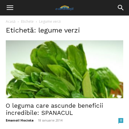
Acasă
Etichete
Legume verzi
Etichetă: legume verzi
O leguma care ascunde beneficii
incredibile: SPANACUL
Emanoil Hociota
-
18 ianuarie 2014
0