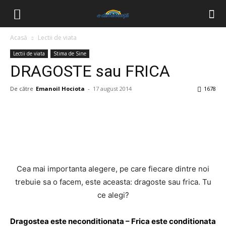
Acasă
Lectii de viata
Lectii de viata
Stima de Sine
DRAGOSTE sau FRICA
De către
Emanoil Hociota
-
17 august 2014
1678
Facebook
Twitter
Pinterest
Wh
Cea mai importanta alegere, pe care fiecare dintre noi
trebuie sa o facem, este aceasta: dragoste sau frica. Tu
ce alegi?
Dragostea este neconditionata
– Frica este conditionata