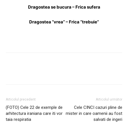
Dragostea se bucura – Frica sufera
Dragostea “vrea” – Frica “trebuie”
Facebook
Twitter
Pinterest
Wh
Articolul precedent
Articolul următor
(FOTO) Cele 22 de exemple de
Cele CINCI cazuri pline de
arhitectura iraniana care iti vor
mister in care oamenii au fost
taia respiratia
salvati de ingeri