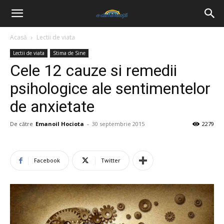
Acasă
Lectii de viata
Lectii de viata
Stima de Sine
Cele 12 cauze si remedii
psihologice ale sentimentelor
de anxietate
De către
Emanoil Hociota
-
30 septembrie 2015
2279
Facebook
Twitter