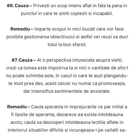
#6. Cauza –
Privesti un scop imens aflat in fata ta pana in
punctul in care te simti coplesit si incapabil.
Remediu –
Imparte scopul in mici bucati care vor face
posibila gestionarea obiectivului si astfel vei reusi sa duci
totul la bun sfarsit.
#7. Cauza –
Ai o perspectiva intunecata asupra vietii;
crezi ca lumea este impotriva ta si nici o cantitate de efort
nu poate schimba asta. In cazul in care te auzi plangandu-
te mult prea des, acest obicei nu numai ca promoveaza,
dar intensifica sentimentele de anxietate.
Remediu –
Cauta speranta in imprejurarile ce par initial a
fi lipsite de speranta, deoarece ea exista intotdeauna
acolo; cauta sa descoperi intotdeauna lectiile aflate in
interiorul situatiilor dificile si incurajeaza-i pe ceilalti sa-