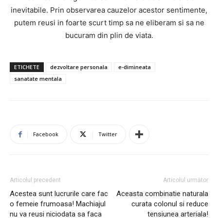
inevitabile. Prin observarea cauzelor acestor sentimente,
putem reusi in foarte scurt timp sa ne eliberam si sa ne
bucuram din plin de viata.
ETICHETE
dezvoltare personala
e-dimineata
sanatate mentala
Facebook
Twitter
Articolul precedent
Articolul următor
Acestea sunt lucrurile care fac
Aceasta combinatie naturala
o femeie frumoasa! Machiajul
curata colonul si reduce
nu va reusi niciodata sa faca
tensiunea arteriala!