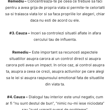
Remediu –
Concentreaza-te pe ceea ce trebuie sa faci
pentru a avea grija de propria viata si permite-le celorlalti
sa-si traiasca viata lor si sa faca propriile lor alegeri, chiar
daca nu esti de acord cu ele.
#3. Cauza –
Inceri sa controlezi situatii aflate in afara
cercului tau de influenta.
Remediu –
Este important sa recunosti aspectele
situatiilor asupra carora ai un control direct si asupra
carora poti avea un impact. In orice caz, ai control asupra
ta, asupra a ceea ce crezi, asupra actiunilor pe care alegi
sa le iei si asupra raspunsului emotional fata de situatiile
din viata ta.
#4. Cauza –
Dialogul tau interior este unul negativ, cum
ar fi “nu sunt destul de bun”, “nimic nu-mi iese niciodata”
sau “sunt urmarit numai de probleme”.