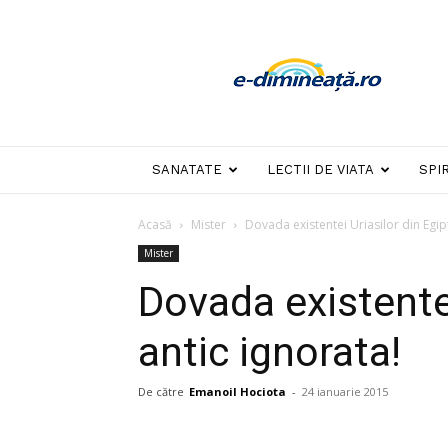
E-
dimineata
SANATATE
LECTII DE VIATA
SPI
Acasă
Mister
Dovada existentei Uriasilor din Egipt
Mister
Dovada existentei
antic ignorata!
De către
Emanoil Hociota
-
24 ianuarie 2015