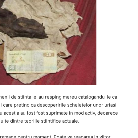
menii de stiinta le-au resping mereu catalogandu-le ca
ii care pretind ca descoperirile scheletelor unor uriasi
u acestia au fost fost suprimate in mod activ, deoarece
lte dintre teoriile stiintifice actuale.
 ramane pentru moment. Poate va reaparea in viitor,