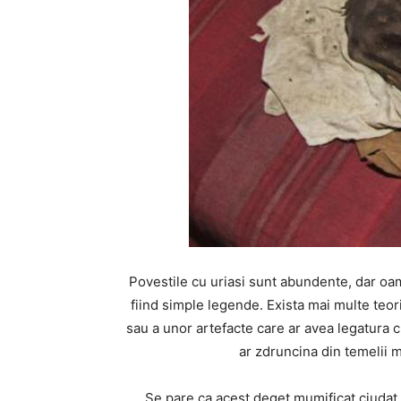
Povestile cu uriasi sunt abundente, dar oa
fiind simple legende. Exista mai multe teor
sau a unor artefacte care ar avea legatura c
ar zdruncina din temelii mu
Se pare ca acest deget mumificat ciudat