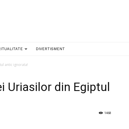
RITUALITATE
DIVERTISMENT
ul antic ignorata!
 Uriasilor din Egiptul
1468