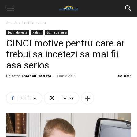
Acasă
Lectii de viata
Lectii de viata
Relatii
Stima de Sine
CINCI motive pentru care ar
trebui sa incetezi sa mai fii
asa serios
De către
Emanoil Hociota
-
3 iunie 2014
1807
Facebook
Twitter