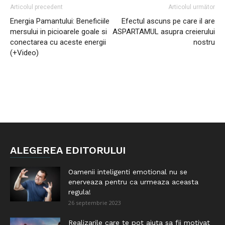
Articolul precedent
Articolul următor
Energia Pamantului: Beneficiile
Efectul ascuns pe care il are
mersului in picioarele goale si
ASPARTAMUL asupra creierului
conectarea cu aceste energii
nostru
(+Video)
ALEGEREA EDITORULUI
Oamenii inteligenti emotional nu se
enerveaza pentru ca urmeaza aceasta
regula!
26 septembrie 2023
Realizarile care te pot ajuta sa fii motivat