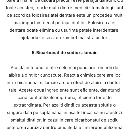
pare a fi la fel de usoara precum este periajul danturii. Cu
toate acestea, foarte multi dintre medicii stomatologi sunt
de acord ca folosirea atei dentare este un procedeu mult
mai important decat periajul dintilor. Folosirea atei
dentare poate elimina cu usurinta petele interdentare,
ajutandu-te sa ai un zambet mai stralucitor.
5. Bicarbonat de sodiu si lamaie
Acesta este unul dintre cele mai populare remedii de
albire a dintilor cunoscute. Reactia chimica care are loc
intre bicarbonat si lamaie are un efect de albire a danturii
tale. Aceste doua ingrediente sunt eficiente, dar atunci
cand sunt utilizate impreuna, eficienta lor este
extraordinara. Periaza-ti dintii cu aceasta solutie o
singura data pe saptamana, in asa fel incat sa nu afectezi
smaltul dintilor. In cazul in care bicarbonatul de sodiu
este prea abraziv pentru gingiile tale, intrerupe utilizarea