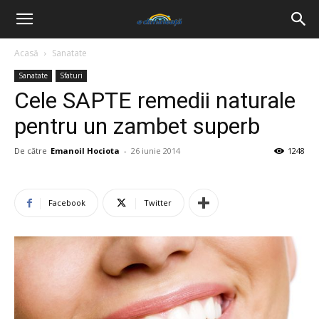
Acasă
Sanatate
Sanatate
Sfaturi
Cele SAPTE remedii naturale
pentru un zambet superb
De către
Emanoil Hociota
-
26 iunie 2014
1248
Facebook
Twitter