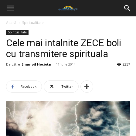
Acasă
Spiritualitate
Spiritualitate
Cele mai intalnite ZECE boli
cu transmitere spirituala
De către
Emanoil Hociota
-
11 iulie 2014
2357
Facebook
Twitter