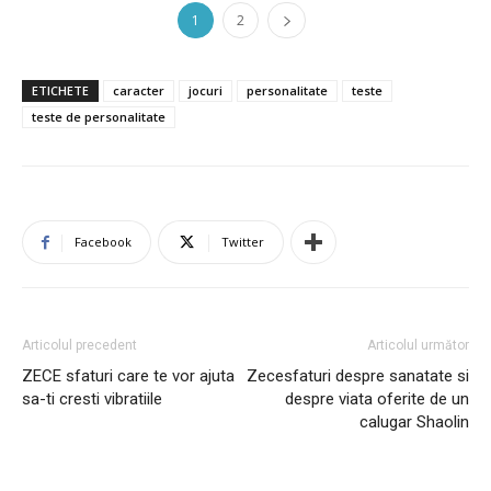
1
2
ETICHETE
caracter
jocuri
personalitate
teste
teste de personalitate
Facebook
Twitter
Articolul precedent
Articolul următor
ZECE sfaturi care te vor ajuta
Zecesfaturi despre sanatate si
sa-ti cresti vibratiile
despre viata oferite de un
calugar Shaolin