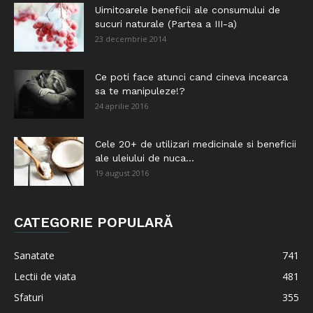
Uimitoarele beneficii ale consumului de
sucuri naturale (Partea a III-a)
23 decembrie 2014
Ce poti face atunci cand cineva incearca
sa te manipuleze!?
24 aprilie 2016
Cele 20+ de utilizari medicinale si beneficii
ale uleiului de nuca...
19 august 2016
CATEGORIE POPULARĂ
Sanatate
741
Lectii de viata
481
Sfaturi
355