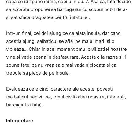
ceea ce iti spune inima, copilul meu…”. Asa ca, fata decide
sa accepte propunerea barcagiului cu scopul nobil de a-
si satisface dragostea pentru iubitul ei.
Intr-un final, cei doi ajung pe celalata insula, dar cand
acestia ajung, salbaticul se afla pe malul marii si o
violeaza… Chiar in acel moment omul civilizatiei noastre
vine si vede scena in desfasurare. Acesta o ia razna si-i
spune fetei ca nu vrea sa o mai vada niciodata si ca
trebuie sa plece de pe insula.
Evalueaza cele cinci caractere ale acestei povesti
(salbaticul necivilizat, omul civilizatiei noastre, inteleptl,
barcagiul si fata).
Interpretare: