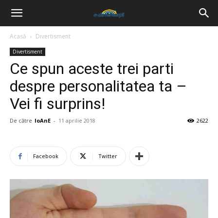
Acasă
Divertisment
Divertisment
Ce spun aceste trei parti
despre personalitatea ta –
Vei fi surprins!
De către
IoAnE
-
11 aprilie 2018
2622
Facebook
Twitter