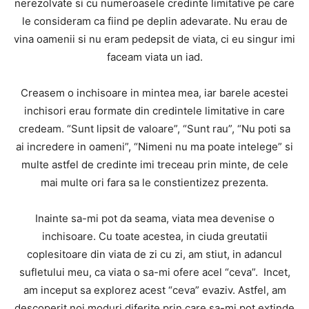
nerezolvate si cu numeroasele credinte limitative pe care
le consideram ca fiind pe deplin adevarate. Nu erau de
vina oamenii si nu eram pedepsit de viata, ci eu singur imi
faceam viata un iad.
Creasem o inchisoare in mintea mea, iar barele acestei
inchisori erau formate din credintele limitative in care
credeam. “Sunt lipsit de valoare”, “Sunt rau”, “Nu poti sa
ai incredere in oameni”, “Nimeni nu ma poate intelege” si
multe astfel de credinte imi treceau prin minte, de cele
mai multe ori fara sa le constientizez prezenta.
Inainte sa-mi pot da seama, viata mea devenise o
inchisoare. Cu toate acestea, in ciuda greutatii
coplesitoare din viata de zi cu zi, am stiut, in adancul
sufletului meu, ca viata o sa-mi ofere acel “ceva”. Incet,
am inceput sa explorez acest “ceva” evaziv. Astfel, am
descoperit noi moduri diferite prin care sa-mi pot extinde