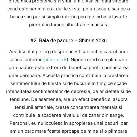
orice mica problema sfarsitul lumii. Asa ca, data viitoare
cand este senin afara, du-te si stai pe un scaun, sau pe o
banca sau pur si simplu intr-un parc pe iarba si lasa-te
pierdut in lumea albastra de mai sus.
#2. Baia de padure – Shinrin Yoku
Am discutat pe larg despre acest subiect in cadrul unui
articol anterior (
aici – click
). Niponii cred ca o plimbare
prin padure este extrem de benefica pentru bunastarea
unei persoane. Aceasta practica contribuie la cresterea
sentimentului de liniste si de bucurie in timp ce scade
intensitatea sentimentelor de depresie, de anxietate si de
tensiune. De asemenea, are un efect benefic si asupra
tensiunii arteriale, creste concentrarea mentala si
contribuie la scaderea nivelului de zahar din sange.
Personal, eu nu locuiesc in apropierea unei paduri, dar
am un parc mare foarte aproape de mine si o plimbare