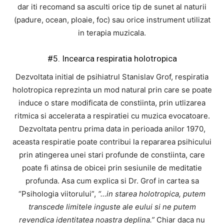
dar iti recomand sa asculti orice tip de sunet al naturii
(padure, ocean, ploaie, foc) sau orice instrument utilizat
in terapia muzicala.
#5. Incearca respiratia holotropica
Dezvoltata initial de psihiatrul Stanislav Grof, respiratia
holotropica reprezinta un mod natural prin care se poate
induce o stare modificata de constiinta, prin utlizarea
ritmica si accelerata a respiratiei cu muzica evocatoare.
Dezvoltata pentru prima data in perioada anilor 1970,
aceasta respiratie poate contribui la repararea psihicului
prin atingerea unei stari profunde de constiinta, care
poate fi atinsa de obicei prin sesiunile de meditatie
profunda. Asa cum explica si Dr. Grof in cartea sa
“Psihologia viitorului”,
“…in starea holotropica, putem
transcede limitele inguste ale eului si ne putem
revendica identitatea noastra deplina.”
Chiar daca nu