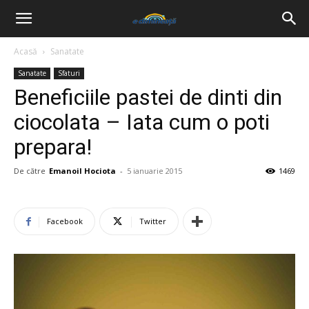
Acasă
Sanatate
Sanatate
Sfaturi
Beneficiile pastei de dinti din
ciocolata – Iata cum o poti
prepara!
De către
Emanoil Hociota
-
5 ianuarie 2015
1469
Facebook
Twitter