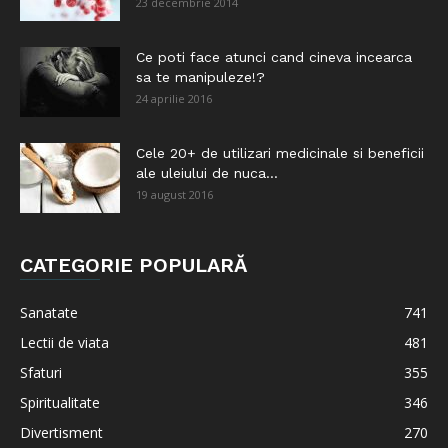
23 decembrie 2014
Ce poti face atunci cand cineva incearca
sa te manipuleze!?
24 aprilie 2016
Cele 20+ de utilizari medicinale si beneficii
ale uleiului de nuca...
19 august 2016
CATEGORIE POPULARĂ
Sanatate
741
Lectii de viata
481
Sfaturi
355
Spiritualitate
346
Divertisment
270