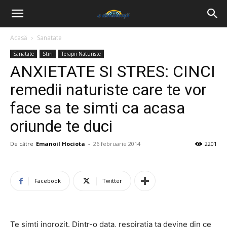
Acasă
Sanatate
Sanatate
Stiri
Terapii Naturiste
ANXIETATE SI STRES: CINCI
remedii naturiste care te vor
face sa te simti ca acasa
oriunde te duci
De către
Emanoil Hociota
-
26 februarie 2014
2201
Facebook
Twitter
Te simti ingrozit. Dintr-o data, respiratia ta devine din ce