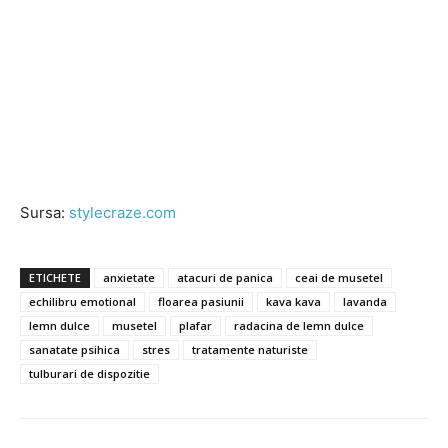
Sursa:
stylecraze.com
ETICHETE
anxietate
atacuri de panica
ceai de musetel
echilibru emotional
floarea pasiunii
kava kava
lavanda
lemn dulce
musetel
plafar
radacina de lemn dulce
sanatate psihica
stres
tratamente naturiste
tulburari de dispozitie