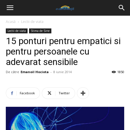
Acasă
Lectii de viata
Lectii de viata
Stima de Sine
15 ponturi pentru empatici si
pentru persoanele cu
adevarat sensibile
De către
Emanoil Hociota
-
8 iunie 2014
1850
Facebook
Twitter