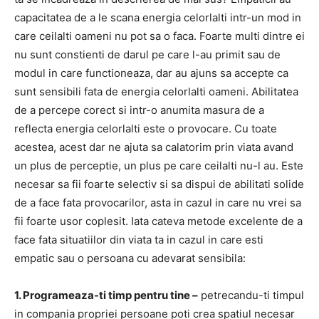
capacitatea de a le scana energia celorlalti intr-un mod in
care ceilalti oameni nu pot sa o faca. Foarte multi dintre ei
nu sunt constienti de darul pe care l-au primit sau de
modul in care functioneaza, dar au ajuns sa accepte ca
sunt sensibili fata de energia celorlalti oameni. Abilitatea
de a percepe corect si intr-o anumita masura de a
reflecta energia celorlalti este o provocare. Cu toate
acestea, acest dar ne ajuta sa calatorim prin viata avand
un plus de perceptie, un plus pe care ceilalti nu-l au. Este
necesar sa fii foarte selectiv si sa dispui de abilitati solide
de a face fata provocarilor, asta in cazul in care nu vrei sa
fii foarte usor coplesit. Iata cateva metode excelente de a
face fata situatiilor din viata ta in cazul in care esti
empatic sau o persoana cu adevarat sensibila:
1. Programeaza-ti timp pentru tine –
petrecandu-ti timpul
in compania propriei persoane poti crea spatiul necesar