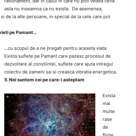
rationament, dar in cazul in care nu poti vedea ceva
asta nu inseamna ca nu exista. De asemenea,
i de la alte persoane, in special de la cele care pot
e vieti pe Pamant…
…cu scopul de a ne pregati pentru aceasta viata.
Exista suflete pe Pamant care pazesc procesul de
dezvoltare al constiintei, suflete care ajuta intregul
colectiv de oameni sa-si creasca vibratia energetica.
5. Noi suntem cei pe care-i asteptam
Exista
mai
multe
rase
de
fiinte