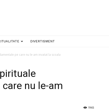
RITUALITATE
DIVERTISMENT
damentale pe care nu le-am invatat la scoala
pirituale
 care nu le-am
1965