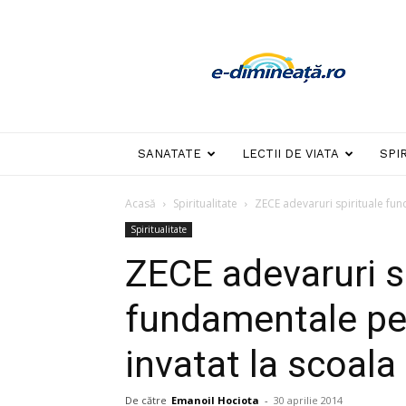
E-
dimineata
SANATATE
LECTII DE VIATA
SPI
Acasă
Spiritualitate
ZECE adevaruri spirituale fun
Spiritualitate
ZECE adevaruri s
fundamentale pe
invatat la scoala
De către
Emanoil Hociota
-
30 aprilie 2014