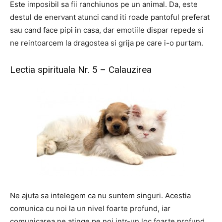
Este imposibil sa fii ranchiunos pe un animal. Da, este
destul de enervant atunci cand iti roade pantoful preferat
sau cand face pipi in casa, dar emotiile dispar repede si
ne reintoarcem la dragostea si grija pe care i-o purtam.
Lectia spirituala Nr. 5 – Calauzirea
Ne ajuta sa intelegem ca nu suntem singuri. Acestia
comunica cu noi la un nivel foarte profund, iar
comunicarea ne atinge pe noi intr-un loc foarte profund