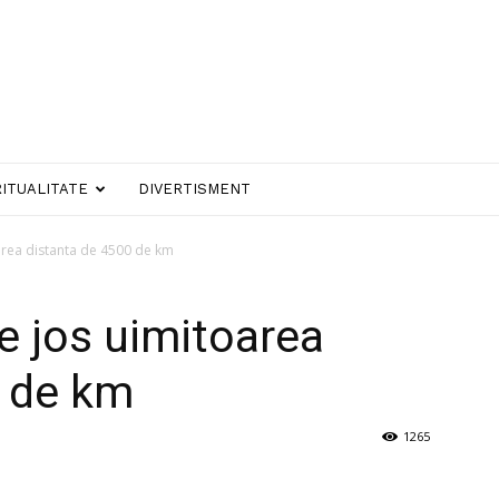
RITUALITATE
DIVERTISMENT
area distanta de 4500 de km
e jos uimitoarea
0 de km
1265