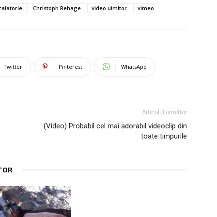
calatorie
Christoph Rehage
video uimitor
vimeo
Twitter
Pinterest
WhatsApp
Articolul următor
(Video) Probabil cel mai adorabil videoclip din
toate timpurile
TOR