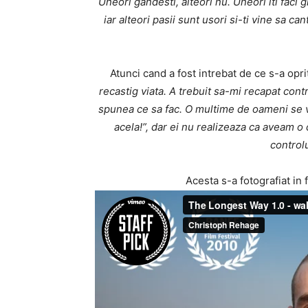
Uneori gandesti, alteori nu. Uneori iti faci gri
iar alteori pasii sunt usori si-ti vine sa can
Atunci cand a fost intrebat de ce s-a opr
recastig viata. A trebuit sa-mi recapat contr
spunea ce sa fac. O multime de oameni se vor
acela!”, dar ei nu realizeaza ca aveam o
controlu
Acesta s-a fotografiat in f