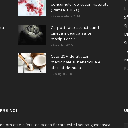
consumului de sucuri naturale
Le
(Partea a III-a)
23 decembrie 2014
Sf
Sp
 sa
Ce poti face atunci cand
cineva incearca sa te
Di
manipuleze!?
St
24 aprilie 2016
Te
i
Cele 20+ de utilizari
Nu
medicinale si beneficii ale
uleiului de nuca...
Re
19 august 2016
PRE NOI
U
are om este diferit, de aceea fiecare este liber sa gandeasca