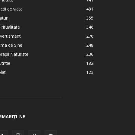
ctii de viata
481
aturi
355
iritualitate
346
vertisment
270
ima de Sine
248
rapii Naturiste
236
tritie
182
latii
123
RMARIȚI-NE