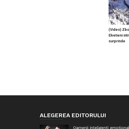
(Video) Zbo
Elvetieni in
surprinde
ALEGEREA EDITORULUI
Oamenii inteligenti emotiona