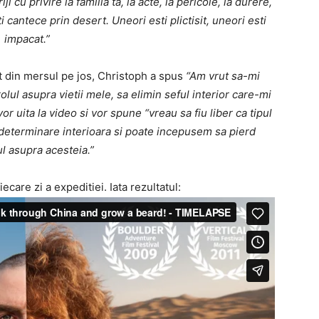
ji cu privire la familia ta, la acte, la pericole, la durere,
ti cantece prin desert. Uneori esti plictisit, uneori esti
impacat.”
it din mersul pe jos, Christoph a spus
“Am vrut sa-mi
olul asupra vietii mele, sa elimin seful interior care-mi
 uita la video si vor spune “vreau sa fiu liber ca tipul
 determinare interioara si poate incepusem sa pierd
l asupra acesteia.”
iecare zi a expeditiei. Iata rezultatul: