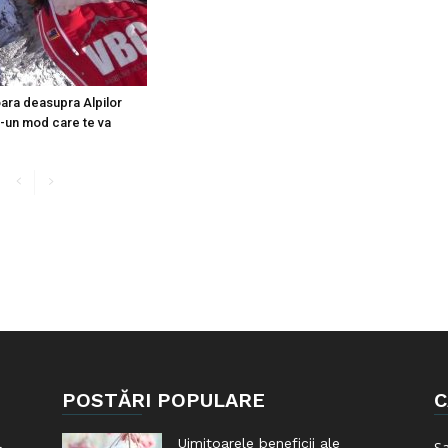
ara deasupra Alpilor
tr-un mod care te va
POSTĂRI POPULARE
C
l
Uimitoarele beneficii ale
S