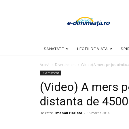
E-
dimineata
SANATATE
LECTII DE VIATA
SPI
Acasă
Divertisment
(Video) A mers pe jos uimito
Divertisment
(Video) A mers p
distanta de 450
De către
Emanoil Hociota
-
15 martie 2014