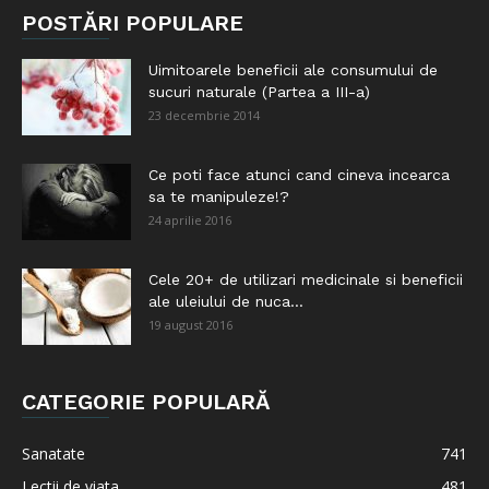
POSTĂRI POPULARE
Uimitoarele beneficii ale consumului de
sucuri naturale (Partea a III-a)
23 decembrie 2014
Ce poti face atunci cand cineva incearca
sa te manipuleze!?
24 aprilie 2016
Cele 20+ de utilizari medicinale si beneficii
ale uleiului de nuca...
19 august 2016
CATEGORIE POPULARĂ
Sanatate
741
Lectii de viata
481