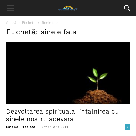
Acasă
Etichete
Sinele fals
Etichetă: sinele fals
Dezvoltarea spirituala: intalnirea cu
sinele nostru adevarat
Emanoil Hociota
-
10 februarie 2014
0