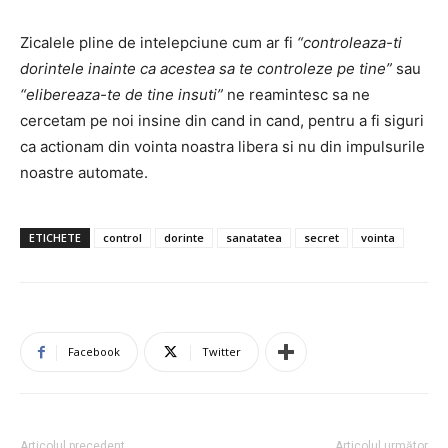
Zicalele pline de intelepciune cum ar fi
“controleaza-ti
dorintele inainte ca acestea sa te controleze pe tine”
sau
“elibereaza-te de tine insuti”
ne reamintesc sa ne
cercetam pe noi insine din cand in cand, pentru a fi siguri
ca actionam din vointa noastra libera si nu din impulsurile
noastre automate.
ETICHETE
control
dorinte
sanatatea
secret
vointa
Facebook
Twitter
Articolul precedent
Articolul următor