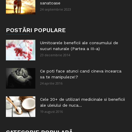
sanatoase
24 septembrie 2023
POSTĂRI POPULARE
Uimitoarele beneficii ale consumului de
sucuri naturale (Partea a III-a)
23 decembrie 2014
Ce poti face atunci cand cineva incearca
sa te manipuleze!?
24 aprilie 2016
Cele 20+ de utilizari medicinale si beneficii
ale uleiului de nuca...
19 august 2016