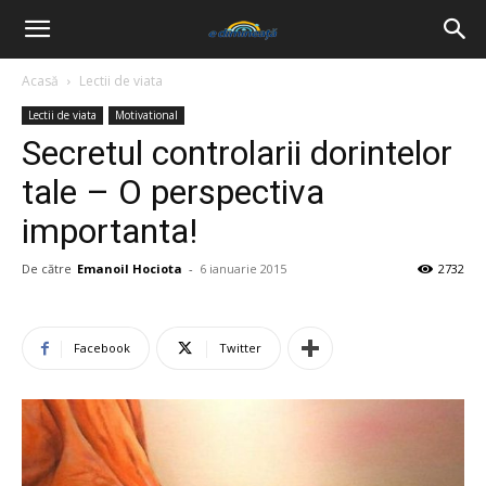
Acasă
Lectii de viata
Lectii de viata
Motivational
Secretul controlarii dorintelor
tale – O perspectiva
importanta!
De către
Emanoil Hociota
-
6 ianuarie 2015
2732
Facebook
Twitter