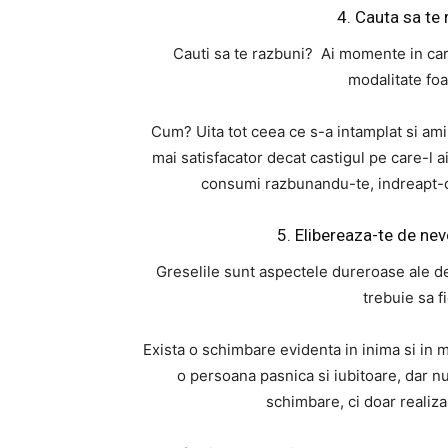
4. Cauta sa te 
Cauti sa te razbuni? Ai momente in care
modalitate foa
Cum? Uita tot ceea ce s-a intamplat si amin
mai satisfacator decat castigul pe care-l 
consumi razbunandu-te, indreapt-o 
5. Elibereaza-te de nev
Greselile sunt aspectele dureroase ale dez
trebuie sa f
Exista o schimbare evidenta in inima si in mi
o persoana pasnica si iubitoare, dar n
schimbare, ci doar realiza