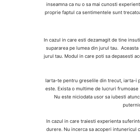
inseamna ca nu o sa mai cunosti experienta
proprie faptul ca sentimentele sunt trecatoare
In cazul in care esti dezamagit de tine insut
supararea pe lumea din jurul tau. Aceasta at
jurul tau. Modul in care poti sa depasesti 
Iarta-te pentru greselile din trecut, iarta-
este. Exista o multime de lucruri frumoase p
Nu este niciodata usor sa iubesti atunci
puterni
In cazul in care traiesti experienta suferin
durere. Nu incerca sa acoperi intunericul 