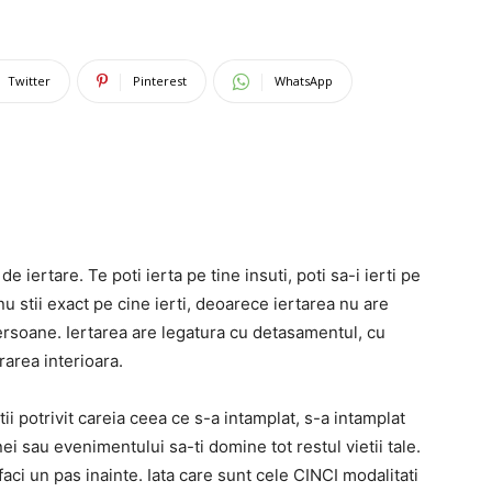
Twitter
Pinterest
WhatsApp
e iertare. Te poti ierta pe tine insuti, poti sa-i ierti pe
d nu stii exact pe cine ierti, deoarece iertarea nu are
ersoane. Iertarea are legatura cu detasamentul, cu
rarea interioara.
i potrivit careia ceea ce s-a intamplat, s-a intamplat
ei sau evenimentului sa-ti domine tot restul vietii tale.
 faci un pas inainte. Iata care sunt cele CINCI modalitati