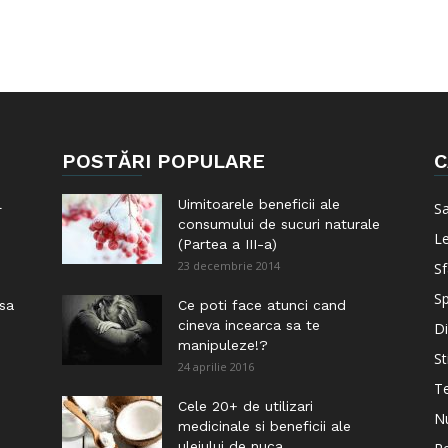
POSTĂRI POPULARE
C
l
Uimitoarele beneficii ale
S
consumului de sucuri naturale
Le
(Partea a III-a)
23 decembrie 2014
Sf
Sp
 sa
Ce poti face atunci cand
cineva incearca sa te
Di
manipuleze!?
St
24 aprilie 2016
Te
i
Cele 20+ de utilizari
Nu
medicinale si beneficii ale
uleiului de nuca...