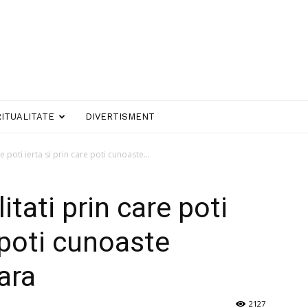
RITUALITATE
DIVERTISMENT
 poti ierta si prin care poti cunoaste...
tati prin care poti
e poti cunoaste
oara
2127