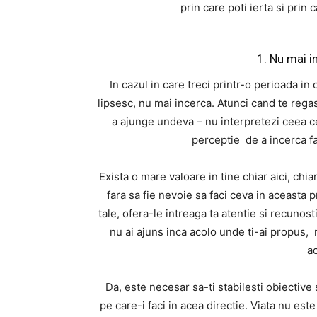
prin care poti ierta si prin 
1. Nu mai i
In cazul in care treci printr-o perioada in
lipsesc, nu mai incerca. Atunci cand te rega
a ajunge undeva – nu interpretezi ceea ce
perceptie de a incerca fac
Exista o mare valoare in tine chiar aici, chia
fara sa fie nevoie sa faci ceva in aceasta pri
tale, ofera-le intreaga ta atentie si recunost
nu ai ajuns inca acolo unde ti-ai propus, r
a
Da, este necesar sa-ti stabilesti obiective s
pe care-i faci in acea directie. Viata nu este