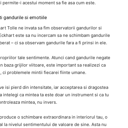
u si permite-i acestui moment sa fie asa cum este.
i gandurile si emotiile
art Tolle ne invata sa fim observatorii gandurilor si
Eckhart este sa nu incercam sa ne schimbam gandurile
erat – ci sa observam gandurile fara a fi prinsi in ele.
 propriilor tale sentimente. Atunci cand gandurile negate
n baza grijilor viitoare, este important sa realizezi ca
 ci problemele mintii fiecarei fiinte umane.
e isi pierd din intensitate, iar acceptarea si dragostea
 sa intelegi ca mintea ta este doar un instrument si ca tu
controleaza mintea, nu invers.
produce o schimbare extraordinara in interiorul tau, o
al la nivelul sentimentului de valoare de sine. Asta nu