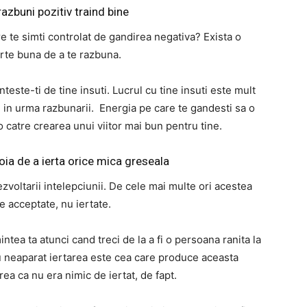
razbuni pozitiv traind bine
 te simti controlat de gandirea negativa? Exista o
rte buna de a te razbuna.
teste-ti de tine insuti. Lucrul cu tine insuti este mult
ai in urma razbunarii. Energia pe care te gandesti sa o
catre crearea unui viitor mai bun pentru tine.
oia de a ierta orice mica greseala
voltarii intelepciunii. De cele mai multe ori acestea
ie acceptate, nu iertate.
ntea ta atunci cand treci de la a fi o persoana ranita la
u neaparat iertarea este cea care produce aceasta
rea ca nu era nimic de iertat, de fapt.