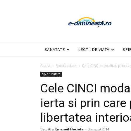
E-
dimineata
SANATATE
LECTII DE VIATA
SPI
Acasă
Spiritualitate
Cele CINCI modalitati prin care
Spiritualitate
Cele CINCI modali
ierta si prin car
libertatea interi
De către
Emanoil Hociota
-
3 august 2014