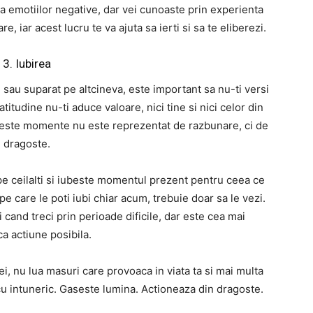
 emotiilor negative, dar vei cunoaste prin experienta
, iar acest lucru te va ajuta sa ierti si sa te eliberezi.
3. Iubirea
i sau suparat pe altcineva, este important sa nu-ti versi
itudine nu-ti aduce valoare, nici tine si nici celor din
aceste momente nu este reprezentat de razbunare, ci de
dragoste.
i pe ceilalti si iubeste momentul prezent pentru ceea ce
e care le poti iubi chiar acum, trebuie doar sa le vezi.
 cand treci prin perioade dificile, dar este cea mai
ca actiune posibila.
tei, nu lua masuri care provoaca in viata ta si mai multa
cu intuneric. Gaseste lumina. Actioneaza din dragoste.