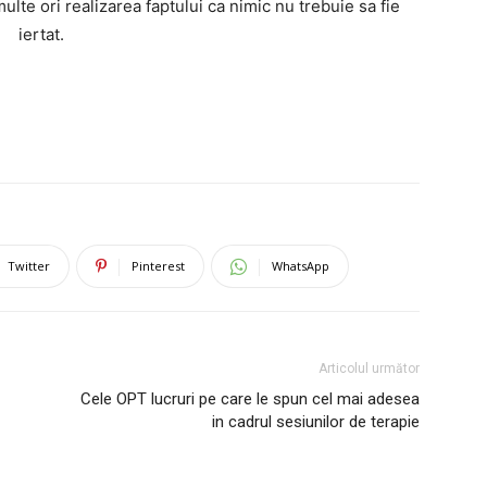
ulte ori realizarea faptului ca nimic nu trebuie sa fie
iertat.
Twitter
Pinterest
WhatsApp
Articolul următor
Cele OPT lucruri pe care le spun cel mai adesea
in cadrul sesiunilor de terapie