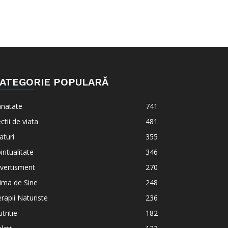
ATEGORIE POPULARĂ
anatate
741
ctii de viata
481
aturi
355
iritualitate
346
vertisment
270
ima de Sine
248
rapii Naturiste
236
tritie
182