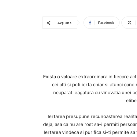
Facebook
Acțiune
Exista o valoare extraordinara in fiecare act d
ceilalti si poti ierta chiar si atunci can
neaparat leagatura cu vinovatia unei p
elibe
Iertarea presupune recunoasterea realitati
deja, asa ca nu are rost sa-i permiti persoan
Iertarea vindeca si purifica si-ti permite sa