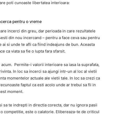
care poti cunoaste libertatea interioara:
ncerca pentru o vreme
 care incerci din greu, dar perioada in care rezultatele
sesti din nou incercand – pentru a face ceva sau pentru
 ai si unde te afli ca fiind indeajuns de bun. Aceasta
e ca viata sa fie o lupta fara sfarsit.
r acum. Permite-i valorii interioare sa iasa la suprafata,
vinta. In loc sa incerci sa ajungi intr-un al loc al vietii
inta momentelor actuale ale vietii tale. In loc sa crezi ca
ecunoaste faptul ca esti acolo unde ar trebui sa fii in
cest moment.
i sa te indrepti in directia corecta, dar nu ignora pasii
 o competitie, este o calatorie. Elibereaza-te de criticul