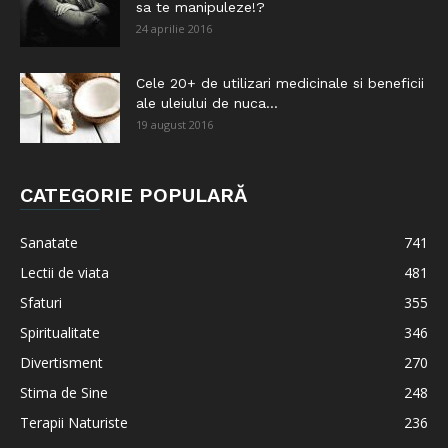
sa te manipuleze!?
24 aprilie 2016
Cele 20+ de utilizari medicinale si beneficii
ale uleiului de nuca...
19 august 2016
CATEGORIE POPULARĂ
Sanatate
741
Lectii de viata
481
Sfaturi
355
Spiritualitate
346
Divertisment
270
Stima de Sine
248
Terapii Naturiste
236