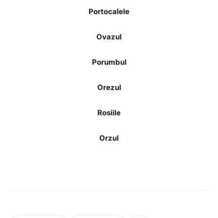
Portocalele
Ovazul
Porumbul
Orezul
Rosiile
Orzul