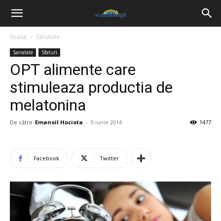
Acasă
Sanatate
Sanatate
Sfaturi
OPT alimente care
stimuleaza productia de
melatonina
De către
Emanoil Hociota
-
9 iunie 2014
1477
Facebook
Twitter