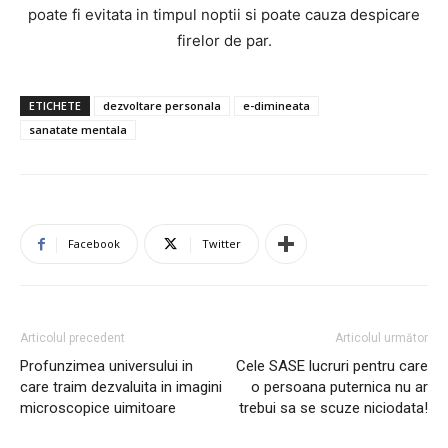
poate fi evitata in timpul noptii si poate cauza despicare
firelor de par.
ETICHETE
dezvoltare personala
e-dimineata
sanatate mentala
Facebook
Twitter
Articolul precedent
Articolul următor
Profunzimea universului in
Cele SASE lucruri pentru care
care traim dezvaluita in imagini
o persoana puternica nu ar
microscopice uimitoare
trebui sa se scuze niciodata!