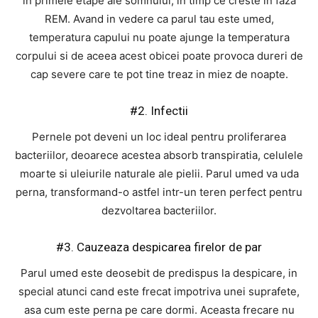
in primele etape ale somnului, in timp ce creste in faza
REM. Avand in vedere ca parul tau este umed,
temperatura capului nu poate ajunge la temperatura
corpului si de aceea acest obicei poate provoca dureri de
cap severe care te pot tine treaz in miez de noapte.
#2. Infectii
Pernele pot deveni un loc ideal pentru proliferarea
bacteriilor, deoarece acestea absorb transpiratia, celulele
moarte si uleiurile naturale ale pielii. Parul umed va uda
perna, transformand-o astfel intr-un teren perfect pentru
dezvoltarea bacteriilor.
#3. Cauzeaza despicarea firelor de par
Parul umed este deosebit de predispus la despicare, in
special atunci cand este frecat impotriva unei suprafete,
asa cum este perna pe care dormi. Aceasta frecare nu