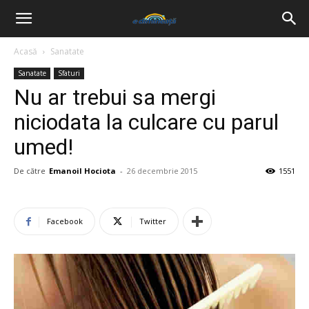
Acasă
Sanatate
Sanatate
Sfaturi
Nu ar trebui sa mergi
niciodata la culcare cu parul
umed!
De către
Emanoil Hociota
-
26 decembrie 2015
1551
Facebook
Twitter