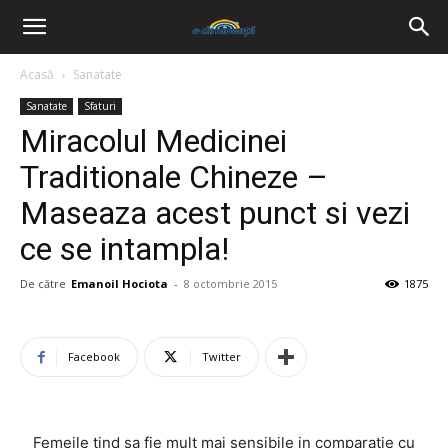
Acasă
Sanatate
Sanatate
Sfaturi
Miracolul Medicinei
Traditionale Chineze –
Maseaza acest punct si vezi
ce se intampla!
De către
Emanoil Hociota
-
8 octombrie 2015
1875
Facebook
Twitter
Femeile tind sa fie mult mai sensibile in comparatie cu