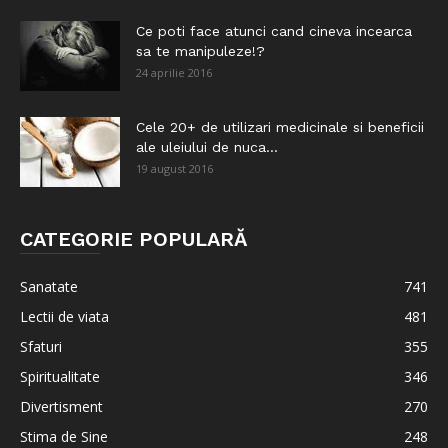
Ce poti face atunci cand cineva incearca
sa te manipuleze!?
24 aprilie 2016
Cele 20+ de utilizari medicinale si beneficii
ale uleiului de nuca...
19 august 2016
CATEGORIE POPULARĂ
Sanatate
741
Lectii de viata
481
Sfaturi
355
Spiritualitate
346
Divertisment
270
Stima de Sine
248