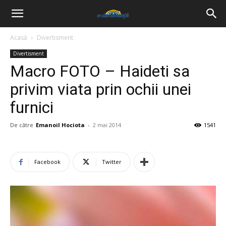
Acasă
Divertisment
Divertisment
Macro FOTO – Haideti sa
privim viata prin ochii unei
furnici
De către
Emanoil Hociota
-
2 mai 2014
1541
Facebook
Twitter