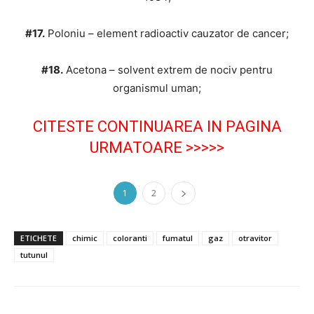
#17.
Poloniu – element radioactiv cauzator de cancer;
#18.
Acetona – solvent extrem de nociv pentru
organismul uman;
CITESTE CONTINUAREA IN PAGINA
URMATOARE >>>>>
1
2
ETICHETE
chimic
coloranti
fumatul
gaz
otravitor
tutunul