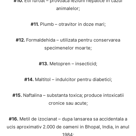
#10.
Etil furoat – provoaca leziuni hepatice in cazul
animalelor;
#11.
Plumb – otravitor in doze mari;
#12.
Formaldehida – utilizata pentru conservarea
specimenelor moarte;
#13.
Metopren – insecticid;
#14.
Maltitol – indulcitor pentru diabetici;
#15.
Naftalina – substanta toxica; produce intoxicatii
cronice sau acute;
#16.
Metil de izocianat – dupa lansarea sa accidentala a
ucis aproximativ 2.000 de oameni in Bhopal, India, in anul
1984;