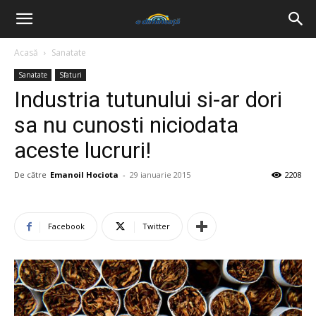
Acasă
Sanatate
Sanatate
Sfaturi
Industria tutunului si-ar dori
sa nu cunosti niciodata
aceste lucruri!
De către
Emanoil Hociota
-
29 ianuarie 2015
2208
Facebook
Twitter