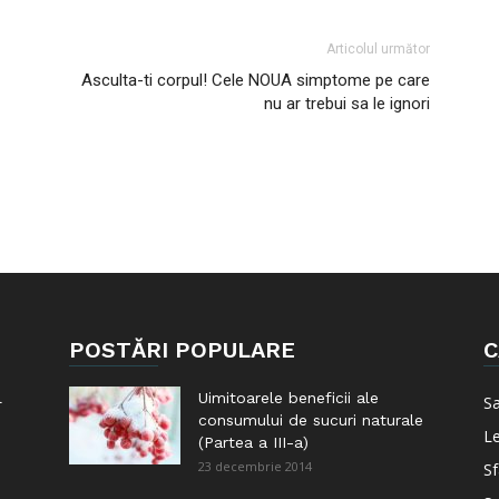
Articolul următor
Asculta-ti corpul! Cele NOUA simptome pe care
nu ar trebui sa le ignori
POSTĂRI POPULARE
C
l
Uimitoarele beneficii ale
S
consumului de sucuri naturale
Le
(Partea a III-a)
23 decembrie 2014
Sf