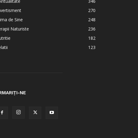
iritualitate
346
vertisment
270
ima de Sine
248
rapii Naturiste
236
tritie
182
latii
123
RMARIȚI-NE