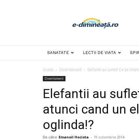
E-
dimineata
SANATATE
LECTII DE VIATA
SPI
Acasă
Divertisment
Elefantii au suflet! Ce se inta
Divertisment
Elefantii au sufl
atunci cand un el
oglinda!?
De către
Emanoil Hociota
-
19 octombrie 2014