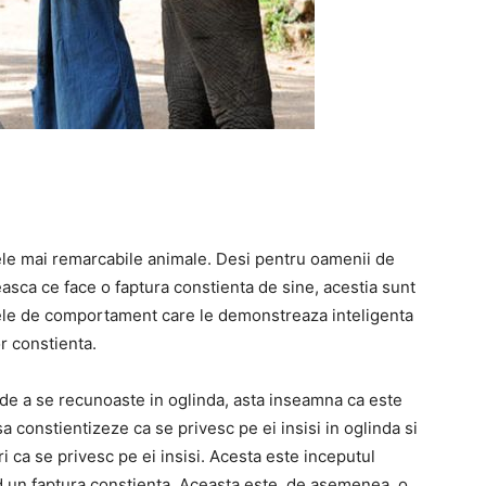
cele mai remarcabile animale. Desi pentru oamenii de
asca ce face o faptura constienta de sine, acestia sunt
dele de comportament care le demonstreaza inteligenta
or constienta.
 de a se recunoaste in oglinda, asta inseamna ca este
sa constientizeze ca se privesc pe ei insisi in oglinda si
ri ca se privesc pe ei insisi. Acesta este inceputul
nd un faptura constienta. Aceasta este, de asemenea, o