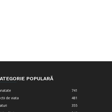
ATEGORIE POPULARĂ
anatate
741
ctii de viata
481
aturi
355