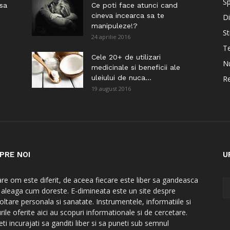
Sp
 sa
Ce poti face atunci cand
cineva incearca sa te
Di
manipuleze!?
St
24 aprilie 2016
Te
i
Cele 20+ de utilizari
Nu
medicinale si beneficii ale
uleiului de nuca...
Re
19 august 2016
PRE NOI
U
are om este diferit, de aceea fiecare este liber sa gandeasca
a aleaga cum doreste. E-dimineata este un site despre
oltare personala si sanatate. Instrumentele, informatiile si
rile oferite aici au scopuri informationale si de cercetare.
ti incurajati sa ganditi liber si sa puneti sub semnul