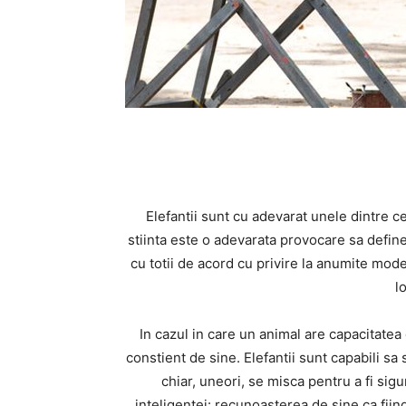
Elefantii sunt cu adevarat unele dintre 
stiinta este o adevarata provocare sa define
cu totii de acord cu privire la anumite mo
l
In cazul in care un animal are capacitatea
constient de sine. Elefantii sunt capabili sa 
chiar, uneori, se misca pentru a fi sigu
inteligentei: recunoasterea de sine ca fii