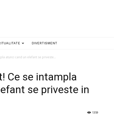
RITUALITATE
DIVERTISMENT
mpla atunci cand un elefant se priveste...
et! Ce se intampla
efant se priveste in
1359