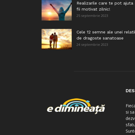
Realizarile care te pot ajuta
fii motivat zilnic!
25 septembrie 2023
Cele 12 semne ale unei relati
de dragoste sanatoase
24 septembrie 2023
DES
Fiec
si s
dezv
sfatu
Sunte