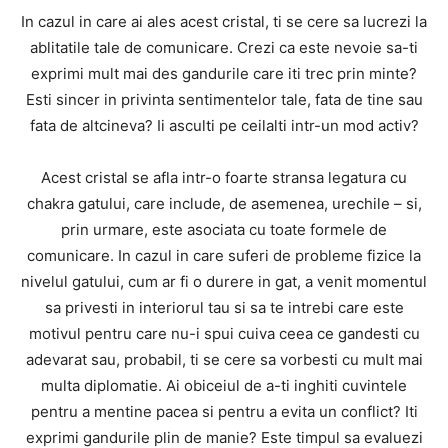
In cazul in care ai ales acest cristal, ti se cere sa lucrezi la
ablitatile tale de comunicare. Crezi ca este nevoie sa-ti
exprimi mult mai des gandurile care iti trec prin minte?
Esti sincer in privinta sentimentelor tale, fata de tine sau
fata de altcineva? Ii asculti pe ceilalti intr-un mod activ?
Acest cristal se afla intr-o foarte stransa legatura cu
chakra gatului, care include, de asemenea, urechile – si,
prin urmare, este asociata cu toate formele de
comunicare. In cazul in care suferi de probleme fizice la
nivelul gatului, cum ar fi o durere in gat, a venit momentul
sa privesti in interiorul tau si sa te intrebi care este
motivul pentru care nu-i spui cuiva ceea ce gandesti cu
adevarat sau, probabil, ti se cere sa vorbesti cu mult mai
multa diplomatie. Ai obiceiul de a-ti inghiti cuvintele
pentru a mentine pacea si pentru a evita un conflict? Iti
exprimi gandurile plin de manie? Este timpul sa evaluezi