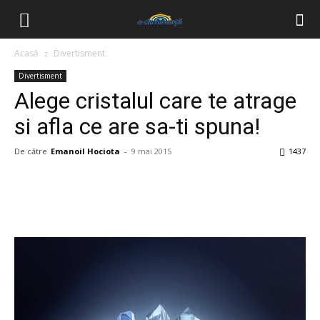
Acasă
Divertisment
Divertisment
Alege cristalul care te atrage
si afla ce are sa-ti spuna!
De către
Emanoil Hociota
-
9 mai 2015
1437
Facebook
Twitter
Pinterest
Wh