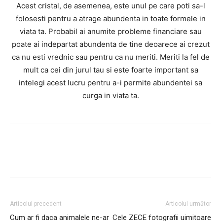
Acest cristal, de asemenea, este unul pe care poti sa-l
folosesti pentru a atrage abundenta in toate formele in
viata ta. Probabil ai anumite probleme financiare sau
poate ai indepartat abundenta de tine deoarece ai crezut
ca nu esti vrednic sau pentru ca nu meriti. Meriti la fel de
mult ca cei din jurul tau si este foarte important sa
intelegi acest lucru pentru a-i permite abundentei sa
curga in viata ta.
Facebook
Twitter
Pinterest
Wh
Articolul precedent
Articolul următor
Cum ar fi daca animalele ne-ar
Cele ZECE fotografii uimitoare