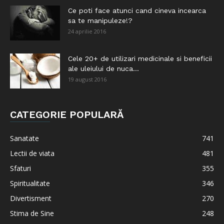
Ce poti face atunci cand cineva incearca
sa te manipuleze!?
24 aprilie 2016
Cele 20+ de utilizari medicinale si beneficii
ale uleiului de nuca...
19 august 2016
CATEGORIE POPULARĂ
Sanatate
741
Lectii de viata
481
Sfaturi
355
Spiritualitate
346
Divertisment
270
Stima de Sine
248