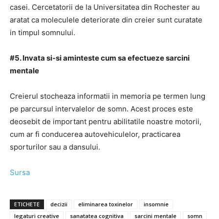
casei. Cercetatorii de la Universitatea din Rochester au
aratat ca moleculele deteriorate din creier sunt curatate
in timpul somnului.
#5. Invata si-si aminteste cum sa efectueze sarcini
mentale
Creierul stocheaza informatii in memoria pe termen lung
pe parcursul intervalelor de somn. Acest proces este
deosebit de important pentru abilitatile noastre motorii,
cum ar fi conducerea autovehiculelor, practicarea
sporturilor sau a dansului.
Sursa
ETICHETE
decizii
eliminarea toxinelor
insomnie
legaturi creative
sanatatea cognitiva
sarcini mentale
somn