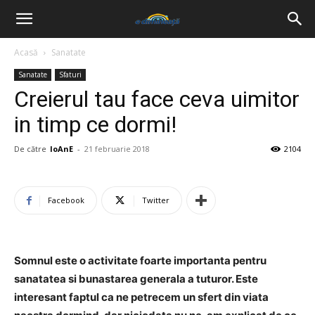
Acasă
Sanatate
Sanatate
Sfaturi
Creierul tau face ceva uimitor
in timp ce dormi!
De către
IoAnE
-
21 februarie 2018
2104
Facebook
Twitter
Somnul este o activitate foarte importanta pentru
sanatatea si bunastarea generala a tuturor. Este
interesant faptul ca ne petrecem un sfert din viata