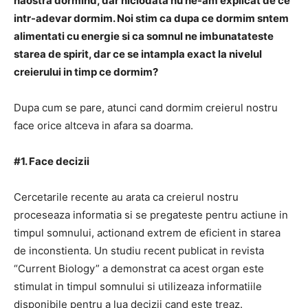
naostra dormind, dar niciodata nu ne-am explicat de ce
intr-adevar dormim. Noi stim ca dupa ce dormim sntem
alimentati cu energie si ca somnul ne imbunatateste
starea de spirit, dar ce se intampla exact la nivelul
creierului in timp ce dormim?
Dupa cum se pare, atunci cand dormim creierul nostru
face orice altceva in afara sa doarma.
#1. Face decizii
Cercetarile recente au arata ca creierul nostru
proceseaza informatia si se pregateste pentru actiune in
timpul somnului, actionand extrem de eficient in starea
de inconstienta. Un studiu recent publicat in revista
“Current Biology” a demonstrat ca acest organ este
stimulat in timpul somnului si utilizeaza informatiile
disponibile pentru a lua decizii cand este treaz.