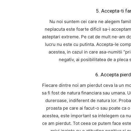
5. Accepta-ti fa
Nu noi suntem cei care ne alegem familia
neplacuta este foarte dificil sa-i acceptam.
asteptari extreme. Pe cat de mult ne-am dor
lucru nu este cu putinta. Accepta-le comp
acestea, in cazul in care asa-numitii “p
negativ, ai posibilitatea de a pleca s
6. Accepta pierd
Fiecare dintre noi am pierdut ceva la un mo
sa fi fost de natura financiara sau umana. Un
dureroase, indiferent de natura lor. Proba
proasta pe care ai facut-o sau poate ca o 
acestea, este important sa intelegem ca n
ce am pierdut. Tot ceea ce putem face este
privi inainte cu o atitudine pozitiva si 