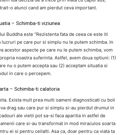
trait-o atunci cand am pierdut ceva important.
tuatia – Schimba-ti viziunea
 lui Buddha este “Rezistenta fata de ceea ce este iti
a lucruri pe care pur si simplu nu le putem schimba. In
iva acestor aspecte pe care nu le putem schimba, vom
propria noastra suferinta. Astfel, avem doua optiuni: (1)
are nu o putem accepta sau (2) acceptam situatia si
ul in care o percepem.
arta – Schimba-ti calatoria
ta. Exista mult prea multi oameni diagnosticati cu boli
neva drag sau care pur si simplu si-au pierdut drumul in
douri ale vietii pot sa-si faca aparitia in astfel de
amenii care si-au transformat in mod miraculos soarta
tru ei si pentru ceilalti. Asa ca, doar pentru ca viata ta