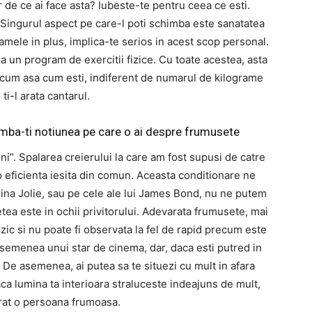
r de ce ai face asta? Iubeste-te pentru ceea ce esti.
i. Singurul aspect pe care-l poti schimba este sanatatea
gramele in plus, implica-te serios in acest scop personal.
 un program de exercitii fizice. Cu toate acestea, asta
acum asa cum esti, indiferent de numarul de kilograme
ti-l arata cantarul.
imba-ti notiunea pe care o ai despre frumusete
i”. Spalarea creierului la care am fost supusi de catre
o eficienta iesita din comun. Aceasta conditionare ne
ina Jolie, sau pe cele ale lui James Bond, nu ne putem
ea este in ochii privitorului. Adevarata frumusete, mai
izic si nu poate fi observata la fel de rapid precum este
asemenea unui star de cinema, dar, daca esti putred in
. De asemenea, ai putea sa te situezi cu mult in afara
ca lumina ta interioara straluceste indeajuns de mult,
rat o persoana frumoasa.