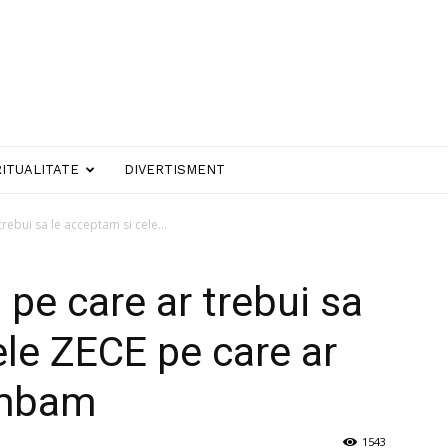
RITUALITATE
DIVERTISMENT
trebui sa le acceptam si cele...
 pe care ar trebui sa
ele ZECE pe care ar
imbam
1543