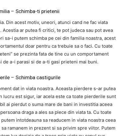
milia – Schimba-ti prietenii
. Din acest motiv, uneori, atunci cand ne fac viata
 Acestia ar putea fi critici, te pot judeca sau pot avea
i sa-i putem schimba pe cei din familia noastra, acest
ortamentul doar pentru ca trebuie sa o faci. Cu toate
rieteni” se prezinta fata de tine cu un comportament
i de a-i parasi si de a-ti gasi prieteni mai buni.
erile – Schimba castigurile
ment dat in viata noastra. Aceasta pierdere s-ar putea
 lucru est sigur, iar acela este ca toate pierderile sunt
bil ai pierdut o suma mare de bani in investitia aceea
persoana draga a ales sa plece din viata ta. Cu toate
u putem intotdeauna sa readucem in viata noastra ceea
 sa ramanem in prezent si sa privim spre viitor. Putem
putem lua decizia de a trece prin viata cu capul sus,