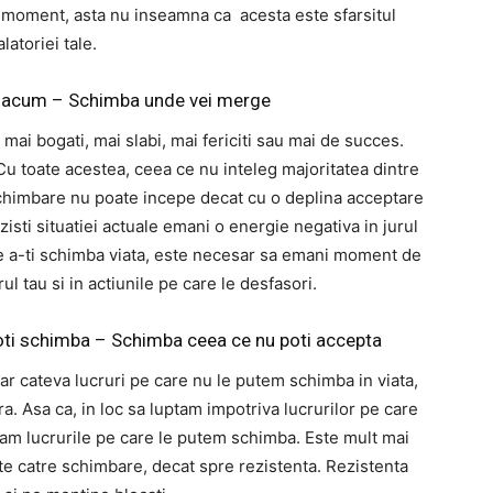
st moment, asta nu inseamna ca acesta este sfarsitul
alatoriei tale.
li acum – Schimba unde vei merge
 mai bogati, mai slabi, mai fericiti sau mai de succes.
u toate acestea, ceea ce nu inteleg majoritatea dintre
chimbare nu poate incepe decat cu o deplina acceptare
ezisti situatiei actuale emani o energie negativa in jurul
 de a-ti schimba viata, este necesar sa emani moment de
l tau si in actiunile pe care le desfasori.
 poti schimba – Schimba ceea ce nu poti accepta
ar cateva lucruri pe care nu le putem schimba in viata,
ra. Asa ca, in loc sa luptam impotriva lucrurilor pe care
am lucrurile pe care le putem schimba. Este mult mai
te catre schimbare, decat spre rezistenta. Rezistenta