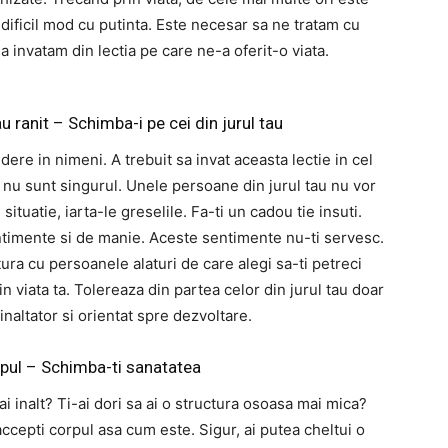
 dificil mod cu putinta. Este necesar sa ne tratam cu
invatam din lectia pe care ne-a oferit-o viata.
u ranit – Schimba-i pe cei din jurul tau
dere in nimeni. A trebuit sa invat aceasta lectie in cel
eu nu sunt singurul. Unele persoane din jurul tau nu vor
 situatie, iarta-le greselile. Fa-ti un cadou tie insuti.
ntimente si de manie. Aceste sentimente nu-ti servesc.
atura cu persoanele alaturi de care alegi sa-ti petreci
in viata ta. Tolereaza din partea celor din jurul tau doar
naltator si orientat spre dezvoltare.
rpul – Schimba-ti sanatatea
mai inalt? Ti-ai dori sa ai o structura osoasa mai mica?
accepti corpul asa cum este. Sigur, ai putea cheltui o