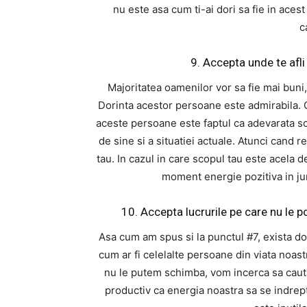
nu este asa cum ti-ai dori sa fie in ace
c
9. Accepta unde te af
Majoritatea oamenilor vor sa fie mai buni,
Dorinta acestor persoane este admirabila. C
aceste persoane este faptul ca adevarata s
de sine si a situatiei actuale. Atunci cand r
tau. In cazul in care scopul tau este acela
moment energie pozitiva in juru
10. Accepta lucrurile pe care nu le
Asa cum am spus si la punctul #7, exista do
cum ar fi celelalte persoane din viata noast
nu le putem schimba, vom incerca sa caut
productiv ca energia noastra sa se indrep