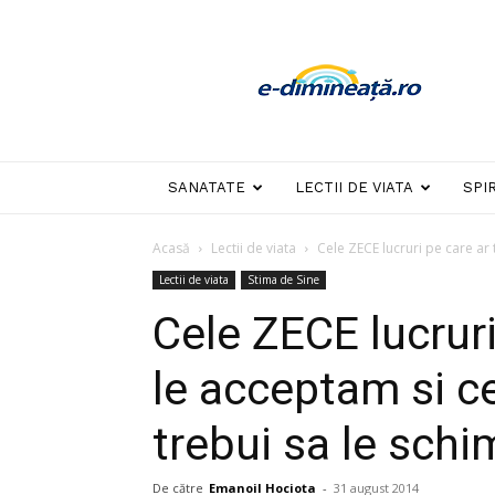
E-
dimineata
SANATATE
LECTII DE VIATA
SPI
Acasă
Lectii de viata
Cele ZECE lucruri pe care ar 
Lectii de viata
Stima de Sine
Cele ZECE lucruri
le acceptam si c
trebui sa le sch
De către
Emanoil Hociota
-
31 august 2014