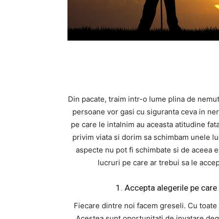
Din pacate, traim intr-o lume plina de nemut
persoane vor gasi cu siguranta ceva in ner
pe care le intalnim au aceasta atitudine fat
privim viata si dorim sa schimbam unele luc
aspecte nu pot fi schimbate si de aceea e
lucruri pe care ar trebui sa le acc
1. Accepta alegerile pe care 
Fiecare dintre noi facem greseli. Cu toate 
Acestea sunt oportunitati de invatare degh