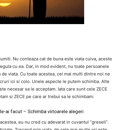
umiti. Nu conteaza cat de buna este viata cuiva, aceste
egula cu ea. Dar, in mod evident, nu toate persoanele
a de viata. Cu toate acestea, cei mai multi dintre noi ne
ruri ici si colo. Unele aspecte le putem schimba. Alte
ste necesar sa le acceptam. Iata care sunt cele ZECE
eptam si ZECE pe care ar trebui sa le schimbam:
le-ai facut – Schimba viitoarele alegeri
acestea, eu nu cred cu adevarat in cuvantul “greseli”.
izate. Trecand prin viata, de cele mai multe ori este