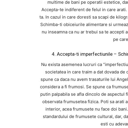
multime de bani pe operatii estetice, da
Accepta-te indiferent de felul in care arat
ta. In cazul in care doresti sa scapi de kilo
Schimba-ti obiceiurile alimentare si urmeaza
nu inseamna ca nu ar trebui sa te accepti 
pe care 
4. Accepta-ti imperfectiunile – Sch
Nu exista asemenea lucruri ca “imperfectiun
societatea in care traim a dat dovada de 
spune ca daca nu avem trasaturile lui Angel
considera a fi frumosi. Se spune ca frumuset
putin palpabila se afla dincolo de aspectul f
observata frumusetea fizica. Poti sa arati 
interior, acea frumusete nu face doi bani
standardului de frumusete cultural, dar, da
esti cu adeva