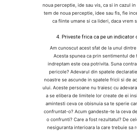
noua perceptie, ide sau vis, ca si in cazul in 
tem de noua perceptie, idee sau fis, fie inc
ca fiinte umane si ca lideri, daca vrem 
4. Priveste frica ca pe un indicator c
Am cunoscut acest sfat de la unul dintre 
Acesta spunea ca prin sentimentul de 
indreptam este cea potrivita. Suna contra-
pericole? Adevarul din spatele declaratie
noastre se ascunde in spatele fricii si de a
ului. Aceste persoane nu traiesc cu adevara
a se elibera de limitele lor create de ei in
amintesti ceva ce obisnuia sa te sperie can
confruntat-o? Acum gandeste-te la ceva de 
o confrunti? Care a fost rezultatul? De ce
nesiguranta interioara la care trebuie sa