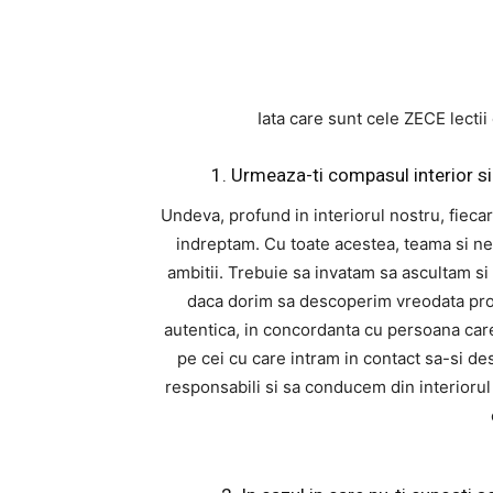
Iata care sunt cele ZECE lectii 
1. Urmeaza-ti compasul interior si 
Undeva, profund in interiorul nostru, fieca
indreptam. Cu toate acestea, teama si nes
ambitii. Trebuie sa invatam sa ascultam si
daca dorim sa descoperim vreodata propri
autentica, in concordanta cu persoana car
pe cei cu care intram in contact sa-si de
responsabili si sa conducem din interioru