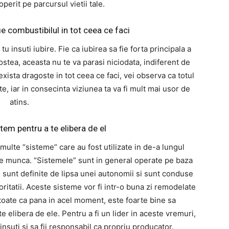
perit pe parcursul vietii tale.
ie combustibilul in tot ceea ce faci
 tu insuti iubire. Fie ca iubirea sa fie forta principala a
gostea, aceasta nu te va parasi niciodata, indiferent de
exista dragoste in tot ceea ce faci, vei observa ca totul
te, iar in consecinta viziunea ta va fi mult mai usor de
atins.
stem pentru a te elibera de el
ulte “sisteme” care au fost utilizate in de-a lungul
 de munca. “Sistemele” sunt in general operate pe baza
e sunt definite de lipsa unei autonomii si sunt conduse
ritatii. Aceste sisteme vor fi intr-o buna zi remodelate
oate ca pana in acel moment, este foarte bine sa
e elibera de ele. Pentru a fi un lider in aceste vremuri,
nsuti si sa fii responsabil ca propriu producator.