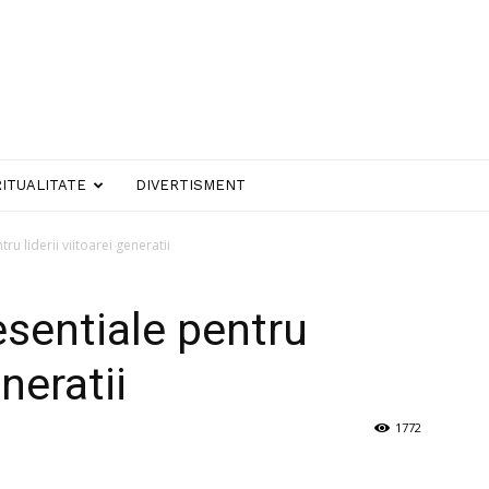
RITUALITATE
DIVERTISMENT
tru liderii viitoarei generatii
esentiale pentru
eneratii
1772