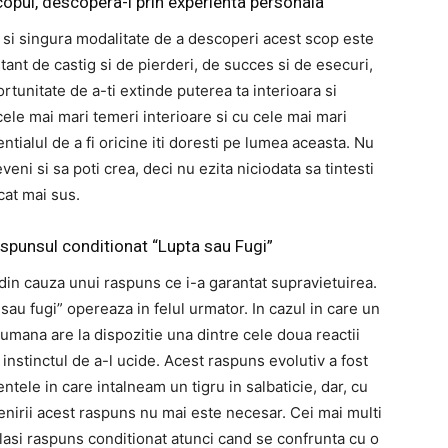
scopul, descopera-l prin experienta personala
 si singura modalitate de a descoperi acest scop este
stant de castig si de pierderi, de succes si de esecuri,
tunitate de a-ti extinde puterea ta interioara si
ele mai mari temeri interioare si cu cele mai mari
ntialul de a fi oricine iti doresti pe lumea aceasta. Nu
veni si sa poti crea, deci nu ezita niciodata sa tintesti
cat mai sus.
aspunsul conditionat “Lupta sau Fugi”
din cauza unui raspuns ce i-a garantat supravietuirea.
u fugi” opereaza in felul urmator. In cazul in care un
umana are la dispozitie una dintre cele doua reactii
 instinctul de a-l ucide. Acest raspuns evolutiv a fost
ele in care intalneam un tigru in salbaticie, dar, cu
nirii acest raspuns nu mai este necesar. Cei mai multi
elasi raspuns conditionat atunci cand se confrunta cu o