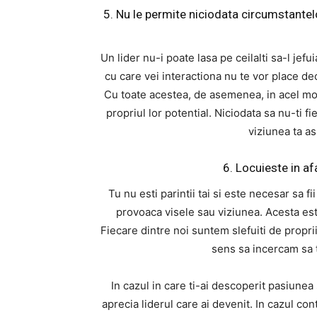
5. Nu le permite niciodata circumstantelo
Un lider nu-i poate lasa pe ceilalti sa-l je
cu care vei interactiona nu te vor place deo
Cu toate acestea, de asemenea, in acel mome
propriul lor potential. Niciodata sa nu-ti fie
viziunea ta as
6. Locuieste in afa
Tu nu esti parintii tai si este necesar sa fi
provoaca visele sau viziunea. Acesta este
Fiecare dintre noi suntem slefuiti de proprii
sens sa incercam sa t
In cazul in care ti-ai descoperit pasiunea 
aprecia liderul care ai devenit. In cazul cont