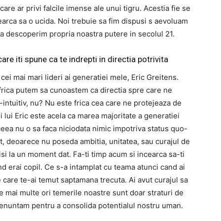
care ar privi falcile imense ale unui tigru. Acestia fie se
earca sa o ucida. Noi trebuie sa fim dispusi s aevoluam
sa descoperim propria noastra putere in secolul 21.
are iti spune ca te indrepti in directia potrivita
cei mai mari lideri ai generatiei mele, Eric Greitens.
frica putem sa cunoastem ca directia spre care ne
intuitiv, nu? Nu este frica cea care ne protejeaza de
i lui Eric este acela ca marea majoritate a generatiei
ceea nu o sa faca niciodata nimic impotriva status quo-
t, deoarece nu poseda ambitia, unitatea, sau curajul de
sisi la un moment dat. Fa-ti timp acum si incearca sa-ti
d erai copil. Ce s-a intamplat cu teama atunci cand ai
care te-ai temut saptamana trecuta. Ai avut curajul sa
le mai multe ori temerile noastre sunt doar straturi de
 renuntam pentru a consolida potentialul nostru uman.