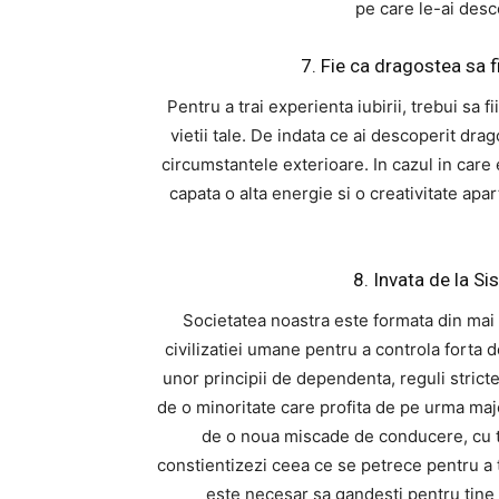
pe care le-ai desco
7. Fie ca dragostea sa f
Pentru a trai experienta iubirii, trebui sa fii
vietii tale. De indata ce ai descoperit dra
circumstantele exterioare. In cazul in care 
capata o alta energie si o creativitate apar
8. Invata de la Si
Societatea noastra este formata din mai m
civilizatiei umane pentru a controla forta
unor principii de dependenta, reguli strict
de o minoritate care profita de pe urma majo
de o noua miscade de conducere, cu t
constientizezi ceea ce se petrece pentru a t
este necesar sa gandesti pentru tine i