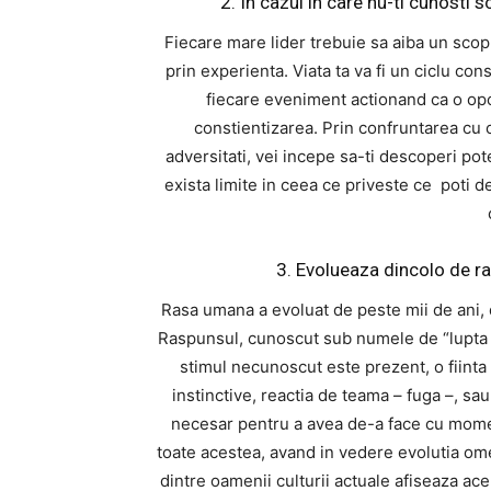
2. In cazul in care nu-ti cunosti 
Fiecare mare lider trebuie sa aiba un scop
prin experienta. Viata ta va fi un ciclu con
fiecare eveniment actionand ca o opor
constientizarea. Prin confruntarea cu c
adversitati, vei incepe sa-ti descoperi pote
exista limite in ceea ce priveste ce poti de
3. Evolueaza dincolo de r
Rasa umana a evoluat de peste mii de ani, 
Raspunsul, cunoscut sub numele de “lupta sa
stimul necunoscut este prezent, o fiinta 
instinctive, reactia de teama – fuga –, sau
necesar pentru a avea de-a face cu moment
toate acestea, avand in vedere evolutia ome
dintre oamenii culturii actuale afiseaza ac