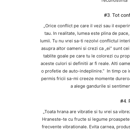
recunostinta” 
#3. Tot conf
„Orice conflict pe care il vezi sau il expe
tau. In realitate, lumea este plina de pace,
lumii. Tu nu vrei sa-ti rezolvi conflictul inte
asupra altor oameni si crezi ca „ei” sunt cei
tablite goale pe care tu le colorezi cu propr
aceste culori si definitii ar fi reale. Alti oam
o profetie de auto-indeplinire.” In timp ce 
permis fricii sa-mi creeze momente durero
a alege gandurile si sentiment
#4. 
„Toata hrana are vibratie si tu vrei sa vibrez
Hraneste-te cu fructe si legume proaspete, 
frecvente vibrationale. Evita carnea, produse