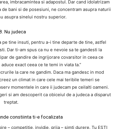
area, imbracamintea si adapostul. Dar cand idolatrizam
a de bani si de posesiuni, ne concentram asupra naturii
nu asupra sinelui nostru superior.
8. Nu judeca
a pe tine insuti, pentru a-i tine departe de tine, astfel
esti. Dar ti-am spus ca nu e nevoie sa te gandesti la
 tipar de gandire de ingrijorare covarsitor in ceea ce
 aduce exact ceea ce te temi in viata ta.”
lucrurile la care ne gandim. Daca ma gandesc in mod
 creez un climat in care cele mai teribile temeri se
bserv momentele in care ii judecam pe ceilalti oameni.
eri si am descoperit ca obiceiul de a judeca a disparut
treptat.
unde constiinta ti-e focalizata
ire – competitie, invidie, grija – simti durere. Tu ESTI