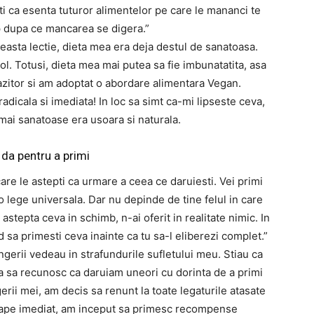
-ti ca esenta tuturor alimentelor pe care le mananci te
p dupa ce mancarea se digera.”
easta lectie, dieta mea era deja destul de sanatoasa.
ol. Totusi, dieta mea mai putea sa fie imbunatatita, asa
azitor si am adoptat o abordare alimentara Vegan.
radicala si imediata! In loc sa simt ca-mi lipseste ceva,
mai sanatoase era usoara si naturala.
 da pentru a primi
care le astepti ca urmare a ceea ce daruiesti. Vei primi
 o lege universala. Dar nu depinde de tine felul in care
 astepta ceva in schimb, n-ai oferit in realitate nimic. In
nd sa primesti ceva inainte ca tu sa-l eliberezi complet.”
ingerii vedeau in strafundurile sufletului meu. Stiau ca
a sa recunosc ca daruiam uneori cu dorinta de a primi
erii mei, am decis sa renunt la toate legaturile atasate
roape imediat, am inceput sa primesc recompense