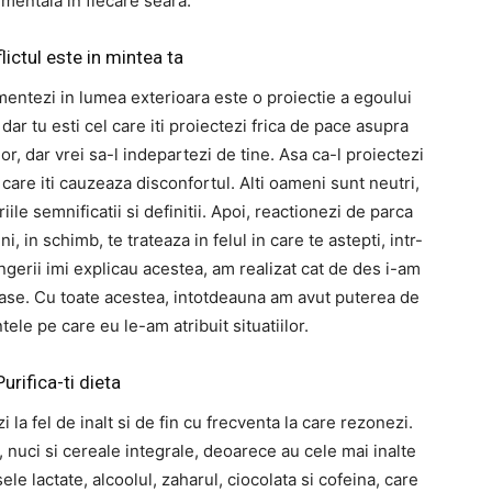
mentala in fiecare seara.
lictul este in mintea ta
rimentezi in lumea exterioara este o proiectie a egoului
 dar tu esti cel care iti proiectezi frica de pace asupra
rior, dar vrei sa-l indepartezi de tine. Asa ca-l proiectezi
 care iti cauzeaza disconfortul. Alti oameni sunt neutri,
iile semnificatii si definitii. Apoi, reactionezi de parca
eni, in schimb, te trateaza in felul in care te astepti, intr-
ingerii imi explicau acestea, am realizat cat de des i-am
ase. Cu toate acestea, intotdeauna am avut puterea de
ele pe care eu le-am atribuit situatiilor.
Purifica-ti dieta
i la fel de inalt si de fin cu frecventa la care rezonezi.
nuci si cereale integrale, deoarece au cele mai inalte
le lactate, alcoolul, zaharul, ciocolata si cofeina, care