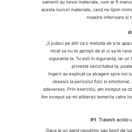
oamenii au nevoi materiale, cum ar fi manc
aceste lucruri materiale, cand ne lipim inim
noastre inferioare si 
#
„Ii judeci pe altii ca o metoda de a te apar
incat sa nu te apropii de ei si sa te ran
siguranta ta. Tu esti in siguranta, iar un
priveste securitatea ta, poate
Ingerii au explicat ca atragem spre noi 
obsesiv la pericolul fizic si emotional,
adeveresc. Prin exercitiu, am inceput sa o
Am inceput sa-mi eliberez temerile catre ing
#9. Traiesti acolo 
„Daca ai un gand neiubitor sau lipsit de iub