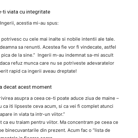
-ti viata cu integritate
ngerii, acestia mi-au spus:
potrivesc cu cele mai inalte si nobile intentii ale tale.
indeamna sa renunti. Acestea fie vor fi vindecate, astfel
va pica de la sine.” Ingerii m-au indemnat sa-mi ascult
a daca refuz munca care nu se potriveste adevaratelor
rit rapid ca ingerii aveau dreptate!
ta decat acest moment
rivirea asupra a ceea ce-ti poate aduce ziua de maine –
u ca iti lipseste ceva acum, si ca vei fi complet atunci
pare in viata ta intr-un viitor.”
t ca eu traiam pentru viitor. Ma concentram pe ceea ce
e binecuvantarile din prezent. Acum fac o “lista de