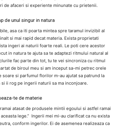
i de afaceri si experiente minunate cu prietenii.
p de unul singur in natura
bile, asa ca iti poarta mintea spre taramul invizibil al
inalt si mai rapid decat materia. Exista proprietati
a ingeri ai naturii foarte reali. Le poti cere acestor
cut in natura te ajuta sa te adaptezi ritmului natural al
urile fac parte din tot, tu te vei sincroniza cu ritmul
partat de biroul meu si am inceput sa-mi petrec orele
e soare si parfumul florilor m-au ajutat sa patrund la
si ii rog pe ingerii naturii sa ma inconjoare.
seaza-te de materie
 ramai atasat de produsele mintii egoului si astfel ramai
aceasta lege.” Ingerii mei mi-au clarificat ca nu exista
neutra, conform ingerilor. Ei de asemenea realizeaza ca