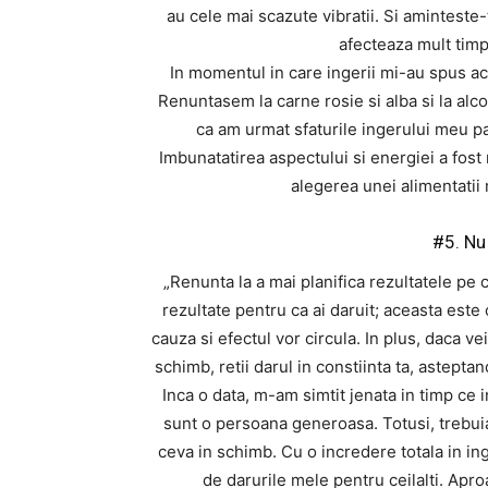
au cele mai scazute vibratii. Si aminteste
afecteaza mult tim
In momentul in care ingerii mi-au spus ac
Renuntasem la carne rosie si alba si la alco
ca am urmat sfaturile ingerului meu p
Imbunatatirea aspectului si energiei a fost 
alegerea unei alimentatii 
#5. Nu
„Renunta la a mai planifica rezultatele pe 
rezultate pentru ca ai daruit; aceasta este
cauza si efectul vor circula. In plus, daca vei
schimb, retii darul in constiinta ta, astepta
Inca o data, m-am simtit jenata in timp ce 
sunt o persoana generoasa. Totusi, trebui
ceva in schimb. Cu o incredere totala in ing
de darurile mele pentru ceilalti. Ap