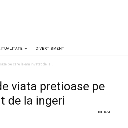
RITUALITATE
DIVERTISMENT
oase pe care le-am invatat de la...
de viata pretioase pe
t de la ingeri
1651