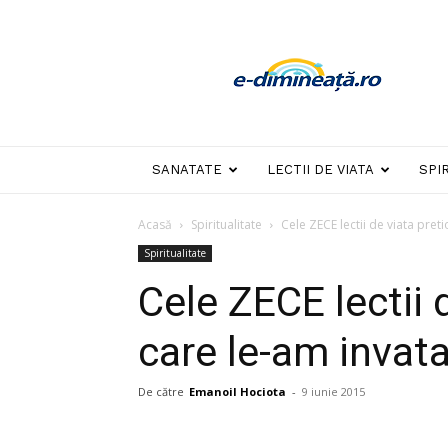
E-
dimineata
SANATATE
LECTII DE VIATA
SPI
Acasă
Spiritualitate
Cele ZECE lectii de viata preti
Spiritualitate
Cele ZECE lectii 
care le-am invata
De către
Emanoil Hociota
-
9 iunie 2015