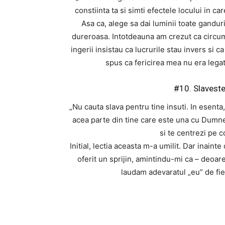
constiinta ta si simti efectele locului in car
Asa ca, alege sa dai luminii toate ganduri
dureroasa. Intotdeauna am crezut ca circumst
ingerii insistau ca lucrurile stau invers si
spus ca fericirea mea nu era leg
#10. Slaveste
„Nu cauta slava pentru tine insuti. In esenta
acea parte din tine care este una cu Dumnez
si te centrezi pe c
Initial, lectia aceasta m-a umilit. Dar inain
oferit un sprijin, amintindu-mi ca – deo
laudam adevaratul „eu” de fi