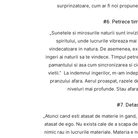
surprinzatoare, cum ar fi noi propuner
#6. Petrece tim
„Sunetele si mirosurile naturii sunt invizi
spiritului, unde lucrurile vibreaza mai 
vindecatoare in natura. De asemenea, exist
ingeri ai naturii sa te vindece. Timpul petre
pamantului si asa cum sincronizarea si cicl
vietii.” La indemnul ingerilor, m-am inde
pranzului afara. Aerul proaspat, razele d
niveluri mai profunde. Stau afara 
#7. Deta
„Atunci cand esti atasat de materie in gand,
atasat de ego. Nu exista cale de a scapa de 
nimic rau in lucrurile materiale. Materia e 