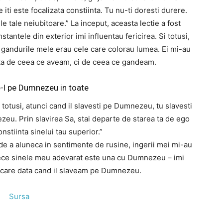
e iti este focalizata constiinta. Tu nu-ti doresti durere.
le tale neiubitoare.” La inceput, aceasta lectie a fost
antele din exterior imi influentau fericirea. Si totusi,
 ca gandurile mele erau cele care colorau lumea. Ei mi-au
ata de ceea ce aveam, ci de ceea ce gandeam.
-l pe Dumnezeu in toate
, totusi, atunci cand il slavesti pe Dumnezeu, tu slavesti
eu. Prin slavirea Sa, stai departe de starea ta de ego
onstiinta sinelui tau superior.”
te de a aluneca in sentimente de rusine, ingerii mei mi-au
arece sinele meu adevarat este una cu Dumnezeu – imi
ecare data cand il slaveam pe Dumnezeu.
Sursa