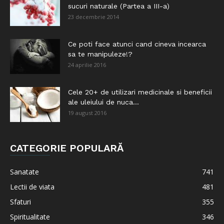
sucuri naturale (Partea a III-a)
23 decembrie 2014
Ce poti face atunci cand cineva incearca
sa te manipuleze!?
24 aprilie 2016
Cele 20+ de utilizari medicinale si beneficii
ale uleiului de nuca...
19 august 2016
CATEGORIE POPULARĂ
Sanatate
741
Lectii de viata
481
Sfaturi
355
Spiritualitate
346