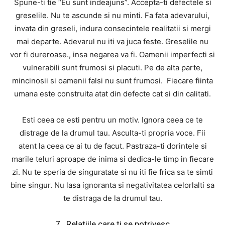
Spune-ti tie “Eu sunt indeajuns”. Accepta-ti defectele si
greselile. Nu te ascunde si nu minti. Fa fata adevarului,
invata din greseli, indura consecintele realitatii si mergi
mai departe. Adevarul nu iti va juca feste. Greselile nu
vor fi dureroase., insa negarea va fi. Oamenii imperfecti si
vulnerabili sunt frumosi si placuti. Pe de alta parte,
mincinosii si oamenii falsi nu sunt frumosi. Fiecare fiinta
umana este construita atat din defecte cat si din calitati.
Esti ceea ce esti pentru un motiv. Ignora ceea ce te
distrage de la drumul tau. Asculta-ti propria voce. Fii
atent la ceea ce ai tu de facut. Pastraza-ti dorintele si
marile teluri aproape de inima si dedica-le timp in fiecare
zi. Nu te speria de singuratate si nu iti fie frica sa te simti
bine singur. Nu lasa ignoranta si negativitatea celorlalti sa
te distraga de la drumul tau.
7. Relatiile care ti se potrivesc