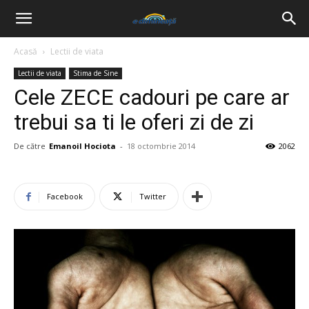
Acasă
Lectii de viata
Lectii de viata
Stima de Sine
Cele ZECE cadouri pe care ar
trebui sa ti le oferi zi de zi
De către
Emanoil Hociota
-
18 octombrie 2014
2062
Facebook
Twitter