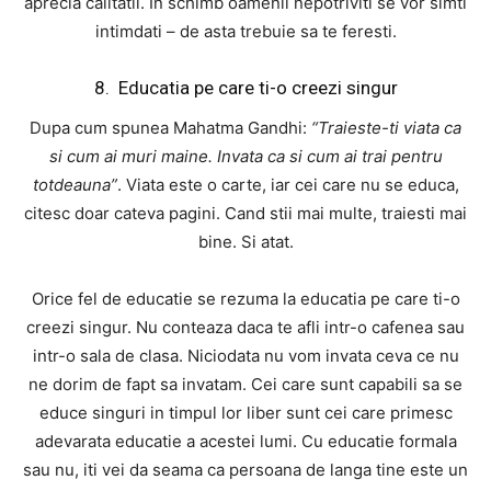
aprecia calitatil. In schimb oamenii nepotriviti se vor simti
intimdati – de asta trebuie sa te feresti.
8. Educatia pe care ti-o creezi singur
Dupa cum spunea Mahatma Gandhi:
“Traieste-ti viata ca
si cum ai muri maine. Invata ca si cum ai trai pentru
totdeauna”
. Viata este o carte, iar cei care nu se educa,
citesc doar cateva pagini. Cand stii mai multe, traiesti mai
bine. Si atat.
Orice fel de educatie se rezuma la educatia pe care ti-o
creezi singur. Nu conteaza daca te afli intr-o cafenea sau
intr-o sala de clasa. Niciodata nu vom invata ceva ce nu
ne dorim de fapt sa invatam. Cei care sunt capabili sa se
educe singuri in timpul lor liber sunt cei care primesc
adevarata educatie a acestei lumi. Cu educatie formala
sau nu, iti vei da seama ca persoana de langa tine este un