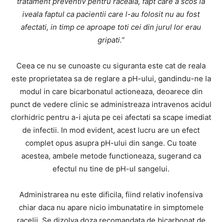
tratament preventiv pentru raceala, fapt care a scos la
iveala faptul ca pacientii care l-au folosit nu au fost
afectati, in timp ce aproape toti cei din jurul lor erau
gripati.”
Ceea ce nu se cunoaste cu siguranta este cat de reala
este proprietatea sa de reglare a pH-ului, gandindu-ne la
modul in care bicarbonatul actioneaza, deoarece din
punct de vedere clinic se administreaza intravenos acidul
clorhidric pentru a-i ajuta pe cei afectati sa scape imediat
de infectii. In mod evident, acest lucru are un efect
complet opus asupra pH-ului din sange. Cu toate
acestea, ambele metode functioneaza, sugerand ca
efectul nu tine de pH-ul sangelui.
Administrarea nu este dificila, fiind relativ inofensiva
chiar daca nu apare nicio imbunatatire in simptomele
racelii. Se dizolva doza recomandata de bicarbonat de