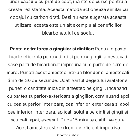
unor capsule cu praf de copt, inainte de curse pentru a
creste rezistenta. Aceasta metoda actioneaza similar cu
dopajul cu carbohidrati. Desi nu este sugerata aceasta
utilizare, acesta este un alt exemplu al beneficiilor
bicarbonatului de sodiu.
Pasta de tratarea a gingiilor si dintilor:
Pentru o pasta
foarte eficienta pentru dinti si pentru gingii, amestecati
sase parti de bicarbonat impreuna cu o parte de sare de
mare. Puneti acest amestec intr-un blender si amestecati
timp de 30 de secunde. Udati varful degetului aratator si
puneti o cantitate mica din amestec pe gingii. Incepand
cu partea superior-exterioara a gingiilor, continuand apoi
cu cea superior-interioara, cea inferior-exterioara si apoi
cea inferior-interioara, aplicati solutia pe dinti si gingii si
scuipati, apoi, excesul. Dupa 15 minute clatiti-va gura.
Acest amestec este extrem de eficient impotriva
bacteriilor.