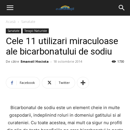
Acasă
Sanatate
Sanatate
Terapii Naturiste
Cele 11 utilizari miraculoase
ale bicarbonatului de sodiu
De către
Emanoil Hociota
-
18 octombrie 2014
1730
Facebook
Twitter
Bicarbonatul de sodiu este un element cheie in multe
gospodarii, indeplinind roluri in domeniul gatitului si al
curateniei. Cu toate acestea, mai mult ca sigur nu profiti