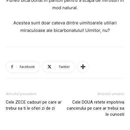
Puneti bicarbonat in pantofi pentru a scapa de mirosuri in
mod natural.
Acestea sunt doar cateva dintre uimitoarele utiliari
miraculoase ale bicarbonatului! Uimitor, nu?
Facebook
Twitter
Articolul precedent
Articolul următor
Cele ZECE cadouri pe care ar
Cele DOUA retete impotriva
trebui sa ti le oferi zi de zi
cancerului pe care ar trebui sa
le cunosti