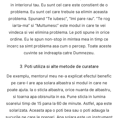
in interiorul tau. Eu sunt cel care este constient de o
problema. Eu sunt cel care trebuie sa elimin aceasta
problema. Spunand “Te iubesc”, “Imi pare rau”. “Te rog
iarta-ma” si “Multumesc” este modul in care te vei
vindeca si vei elimina problema. Le poti spune in orice
ordine. Eu le spun non-stop in mintea mea in timp ce
incerc sa simt problema asa cum o percep. Toate aceste
cuvinte se indreapta catre Dumnezeu.
3. Poti utiliza si alte metode de curatare
De exemplu, mentorul meu ne-a explicat efectul benefic
pe care-l are apa solara albastra si modul in care ne
poate ajuta. Ia o sticla albastra, orice nuanta de albastru,
si toarna apa obisnuita in ea. Pune sticla in lumina
soarelui timp de 15 pana la 60 de minute. Astfel, apa este
solarizata. Aceasta apa o poti bea sau o poti adauga la
sucurile pe care le prepari. Apa solara este un instrument