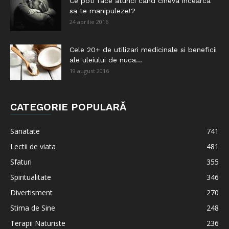
Ce poti face atunci cand cineva incearca
sa te manipuleze!?
24 aprilie 2016
Cele 20+ de utilizari medicinale si beneficii
ale uleiului de nuca...
19 august 2016
CATEGORIE POPULARĂ
Sanatate
741
Lectii de viata
481
Sfaturi
355
Spiritualitate
346
Divertisment
270
Stima de Sine
248
Terapii Naturiste
236