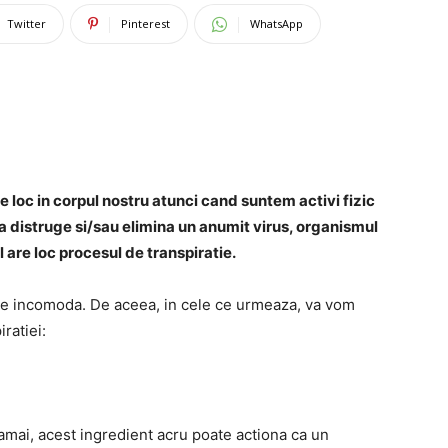
Twitter
Pinterest
WhatsApp
e loc in corpul nostru atunci cand suntem activi fizic
a distruge si/sau elimina un anumit virus, organismul
 are loc procesul de transpiratie.
l de incomoda. De aceea, in cele ce urmeaza, va vom
ratiei:
 lamai, acest ingredient acru poate actiona ca un