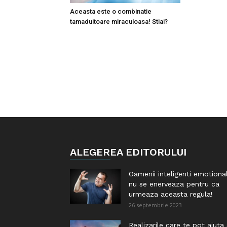
Aceasta este o combinatie
tamaduitoare miraculoasa! Stiai?
ALEGEREA EDITORULUI
Oamenii inteligenti emotiona
nu se enerveaza pentru ca
urmeaza aceasta regula!
26 septembrie 2023
Realizarile care te pot ajuta