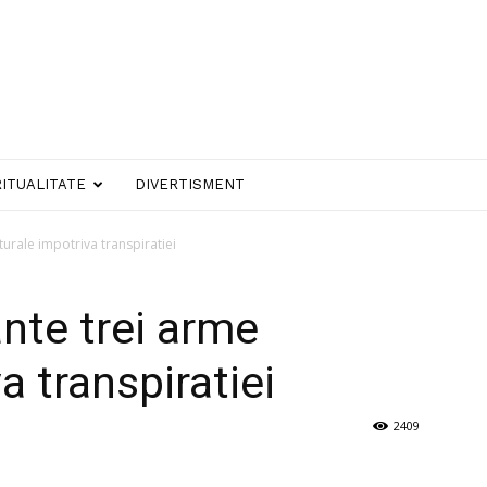
RITUALITATE
DIVERTISMENT
urale impotriva transpiratiei
nte trei arme
a transpiratiei
2409