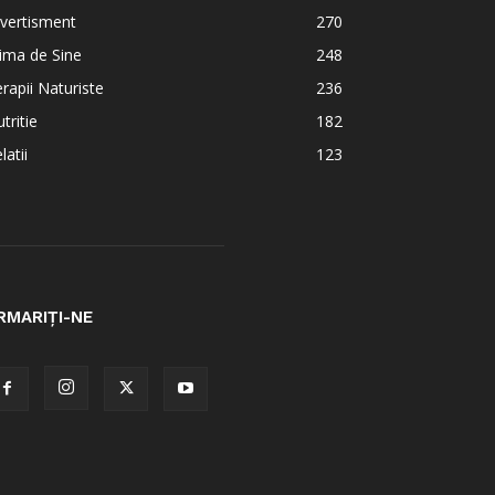
vertisment
270
ima de Sine
248
rapii Naturiste
236
tritie
182
latii
123
RMARIȚI-NE