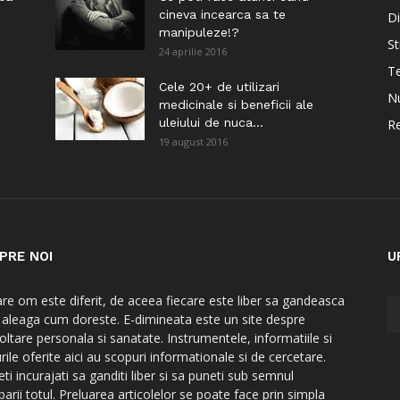
cineva incearca sa te
Di
manipuleze!?
St
24 aprilie 2016
Te
i
Cele 20+ de utilizari
Nu
medicinale si beneficii ale
uleiului de nuca...
Re
19 august 2016
PRE NOI
U
are om este diferit, de aceea fiecare este liber sa gandeasca
a aleaga cum doreste. E-dimineata este un site despre
oltare personala si sanatate. Instrumentele, informatiile si
rile oferite aici au scopuri informationale si de cercetare.
ti incurajati sa ganditi liber si sa puneti sub semnul
barii totul. Preluarea articolelor se poate face prin simpla