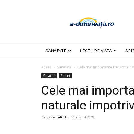
E-
dimineata
SANATATE
LECTII DE VIATA
SPI
Acasă
Sanatate
Cele mai importante trei arme nat
Sanatate
Sfaturi
Cele mai importa
naturale impotriv
De către
IoAnE
-
10 august 2019