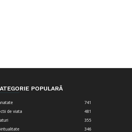
ATEGORIE POPULARĂ
anatate
741
ctii de viata
481
aturi
355
iritualitate
346