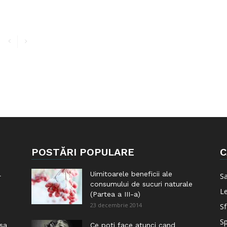
POSTĂRI POPULARE
C
l
Uimitoarele beneficii ale
S
consumului de sucuri naturale
Le
(Partea a III-a)
23 decembrie 2014
Sf
Sp
 sa
Ce poti face atunci cand