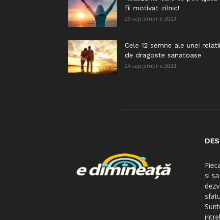
fii motivat zilnic!
25 septembrie 2023
Cele 12 semne ale unei relati
de dragoste sanatoase
24 septembrie 2023
DES
Fiec
si s
dezv
sfatu
Sunte
intre